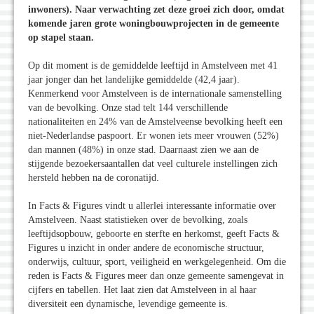
inwoners). Naar verwachting zet deze groei zich door, omdat
komende jaren grote woningbouwprojecten in de gemeente
op stapel staan.
Op dit moment is de gemiddelde leeftijd in Amstelveen met 41
jaar jonger dan het landelijke gemiddelde (42,4 jaar).
Kenmerkend voor Amstelveen is de internationale samenstelling
van de bevolking. Onze stad telt 144 verschillende
nationaliteiten en 24% van de Amstelveense bevolking heeft een
niet-Nederlandse paspoort. Er wonen iets meer vrouwen (52%)
dan mannen (48%) in onze stad. Daarnaast zien we aan de
stijgende bezoekersaantallen dat veel culturele instellingen zich
hersteld hebben na de coronatijd.
In Facts & Figures vindt u allerlei interessante informatie over
Amstelveen. Naast statistieken over de bevolking, zoals
leeftijdsopbouw, geboorte en sterfte en herkomst, geeft Facts &
Figures u inzicht in onder andere de economische structuur,
onderwijs, cultuur, sport, veiligheid en werkgelegenheid. Om die
reden is Facts & Figures meer dan onze gemeente samengevat in
cijfers en tabellen. Het laat zien dat Amstelveen in al haar
diversiteit een dynamische, levendige gemeente is.