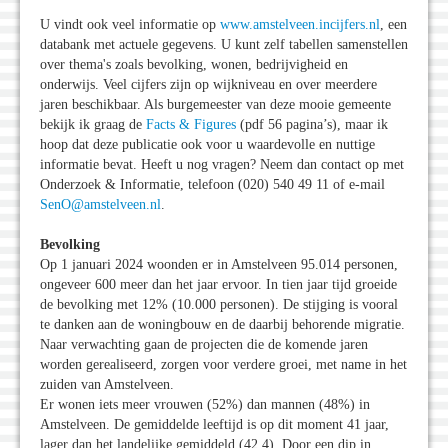
U vindt ook veel informatie op
www.amstelveen.incijfers.nl
, een
databank met actuele gegevens. U kunt zelf tabellen samenstellen
over thema's zoals bevolking, wonen, bedrijvigheid en
onderwijs. Veel cijfers zijn op wijkniveau en over meerdere
jaren beschikbaar. Als burgemeester van deze mooie gemeente
bekijk ik graag de
Facts & Figures
(pdf 56 pagina’s), maar ik
hoop dat deze publicatie ook voor u waardevolle en nuttige
informatie bevat. Heeft u nog vragen? Neem dan contact op met
Onderzoek & Informatie, telefoon (020) 540 49 11 of e-mail
SenO@amstelveen.nl
.
Bevolking
Op 1 januari 2024 woonden er in Amstelveen 95.014 personen,
ongeveer 600 meer dan het jaar ervoor. In tien jaar tijd groeide
de bevolking met 12% (10.000 personen). De stijging is vooral
te danken aan de woningbouw en de daarbij behorende migratie.
Naar verwachting gaan de projecten die de komende jaren
worden gerealiseerd, zorgen voor verdere groei, met name in het
zuiden van Amstelveen.
Er wonen iets meer vrouwen (52%) dan mannen (48%) in
Amstelveen. De gemiddelde leeftijd is op dit moment 41 jaar,
lager dan het landelijke gemiddeld (42,4). Door een dip in