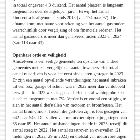
in totaal ongeveer 4,3 duizend. Het aantal plaatsen is langzaam
toegenomen over de afgelopen jaren, terwijl het aantal
kindcentra is afgenomen sinds 2018 (van 174 naar 97). De
afname komt met name voor rekening van het aantal gastouders,
waarschijnlijk door vergrijzing of om financiële redenen. Het
aantal gastouders is meer dan gehalveerd tussen 2023 en 2024
(van 118 naar 43).
Openbare orde en veiligheid
Amstelveen is een veilige gemeente ten opzichte van andere
gemeentes met een vergelijkbaar aantal inwoners. Het totaal
aantal misdrijven is voor het eerst sinds jaren gestegen in 2023.
Er zijn een aantal opvallende veranderingen: het aantal inbraken
uit een box, garage of schuur was in 2022 meer dan verdubbeld
terwijl het in 2023 weer is gedaald. Het aantal woninginbraken
is echter toegenomen met 7%. Verder is er vooral een stijging te
zien in het aantal diefstallen van motoren en bromfietsen. Het
aantal brom-, snor-, fietsen die gestolen zijn is fors gestegen van
342 naar 548. Diefstallen van motorvoertuigen zijn gestegen van
65 naar 89. Het aantal mishandelingen daalde in 2023, terwijl dit
aantal steeg in 2022. Het aantal straatroven en overvallen (21
meldingen in 2022, 29 in 2023) en diefstal van motorvoertuigen