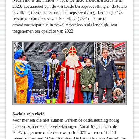
Nederland is dat minder (41%). De netto arbeidsparticipatie in
2023, het aandeel van de werkende beroepsbevolking in de totale
bevolking (beroeps- en niet- beroepsbevolking), bedraagt 74%.
Iets hoger dan de rest van Nederland (73%). De netto
arbeidsparticipatie is in zowel Amstelveen als landelijk licht
toegenomen ten opzichte van 2022.
Sociale zekerheid
Voor mensen die niet kunnen werken of ondersteuning nodig
hebben, zijn er sociale verzekeringen. Vanaf 67 jaar is er de
AOW (algemene ouderdomswet). In 2023 waren er 16.410
inwoners met een AOW-uitkering. De bevolking van Amstelveen