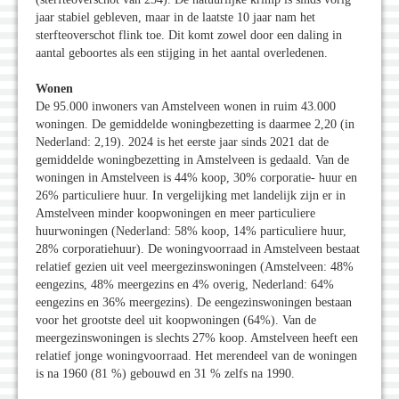
jaar stabiel gebleven, maar in de laatste 10 jaar nam het
sterfteoverschot flink toe. Dit komt zowel door een daling in
aantal geboortes als een stijging in het aantal overledenen.
Wonen
De 95.000 inwoners van Amstelveen wonen in ruim 43.000
woningen. De gemiddelde woningbezetting is daarmee 2,20 (in
Nederland: 2,19). 2024 is het eerste jaar sinds 2021 dat de
gemiddelde woningbezetting in Amstelveen is gedaald. Van de
woningen in Amstelveen is 44% koop, 30% corporatie- huur en
26% particuliere huur. In vergelijking met landelijk zijn er in
Amstelveen minder koopwoningen en meer particuliere
huurwoningen (Nederland: 58% koop, 14% particuliere huur,
28% corporatiehuur). De woningvoorraad in Amstelveen bestaat
relatief gezien uit veel meergezinswoningen (Amstelveen: 48%
eengezins, 48% meergezins en 4% overig, Nederland: 64%
eengezins en 36% meergezins). De eengezinswoningen bestaan
voor het grootste deel uit koopwoningen (64%). Van de
meergezinswoningen is slechts 27% koop. Amstelveen heeft een
relatief jonge woningvoorraad. Het merendeel van de woningen
is na 1960 (81 %) gebouwd en 31 % zelfs na 1990.