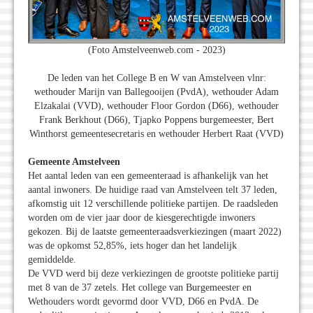
(Foto Amstelveenweb.com - 2023)
De leden van het College B en W van Amstelveen vlnr:
wethouder Marijn van Ballegooijen (PvdA), wethouder Adam
Elzakalai (VVD), wethouder Floor Gordon (D66), wethouder
Frank Berkhout (D66), Tjapko Poppens burgemeester, Bert
Winthorst gemeentesecretaris en wethouder Herbert Raat (VVD)
Gemeente Amstelveen
Het aantal leden van een gemeenteraad is afhankelijk van het
aantal inwoners. De huidige raad van Amstelveen telt 37 leden,
afkomstig uit 12 verschillende politieke partijen. De raadsleden
worden om de vier jaar door de kiesgerechtigde inwoners
gekozen. Bij de laatste gemeenteraadsverkiezingen (maart 2022)
was de opkomst 52,85%, iets hoger dan het landelijk
gemiddelde.
De VVD werd bij deze verkiezingen de grootste politieke partij
met 8 van de 37 zetels. Het college van Burgemeester en
Wethouders wordt gevormd door VVD, D66 en PvdA. De