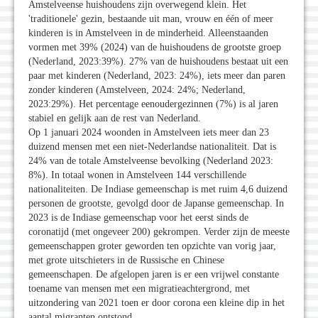
Amstelveense huishoudens zijn overwegend klein. Het
'traditionele' gezin, bestaande uit man, vrouw en één of meer
kinderen is in Amstelveen in de minderheid. Alleenstaanden
vormen met 39% (2024) van de huishoudens de grootste groep
(Nederland, 2023:39%). 27% van de huishoudens bestaat uit een
paar met kinderen (Nederland, 2023: 24%), iets meer dan paren
zonder kinderen (Amstelveen, 2024: 24%; Nederland,
2023:29%). Het percentage eenoudergezinnen (7%) is al jaren
stabiel en gelijk aan de rest van Nederland.
Op 1 januari 2024 woonden in Amstelveen iets meer dan 23
duizend mensen met een niet-Nederlandse nationaliteit. Dat is
24% van de totale Amstelveense bevolking (Nederland 2023:
8%). In totaal wonen in Amstelveen 144 verschillende
nationaliteiten. De Indiase gemeenschap is met ruim 4,6 duizend
personen de grootste, gevolgd door de Japanse gemeenschap. In
2023 is de Indiase gemeenschap voor het eerst sinds de
coronatijd (met ongeveer 200) gekrompen. Verder zijn de meeste
gemeenschappen groter geworden ten opzichte van vorig jaar,
met grote uitschieters in de Russische en Chinese
gemeenschapen. De afgelopen jaren is er een vrijwel constante
toename van mensen met een migratieachtergrond, met
uitzondering van 2021 toen er door corona een kleine dip in het
aantal migranten ontstond.