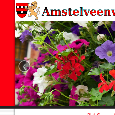
‹
NIEUW