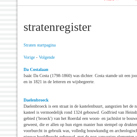
stratenregister
Straten startpagina
Vorige
-
Volgende
Da Costalaan
Isaäc Da Costa (1798-1860) was dichter. Costa stamde uit een jo
en in 1821 in de letteren en wijsbegeerte.
Daelenbroeck
Daelenbroeck is een straat in de kastelenbuurt, aangezien het de
kasteel is vermoedelijk rond 1324 gebouwd. Godfried van Heinsbe
gebied ('broeck') van het Roerdal een woon- en jachtslot te bouwen
geweest, die er allen op hun eigen manier hun stempel op drukten
voorburcht in gebruik was, volledig bouwkundig en archeologisc
nieuwe hoofdburcht gebouwd, met de nog aanwezige elementen v