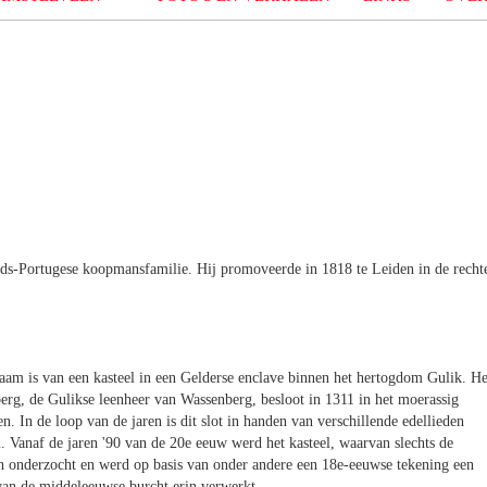
ods-Portugese koopmansfamilie. Hij promoveerde in 1818 te Leiden in de recht
 naam is van een kasteel in een Gelderse enclave binnen het hertogdom Gulik. He
rg, de Gulikse leenheer van Wassenberg, besloot in 1311 in het moerassig
. In de loop van de jaren is dit slot in handen van verschillende edellieden
. Vanaf de jaren '90 van de 20e eeuw werd het kasteel, waarvan slechts de
h onderzocht en werd op basis van onder andere een 18e-eeuwse tekening een
an de middeleeuwse burcht erin verwerkt.