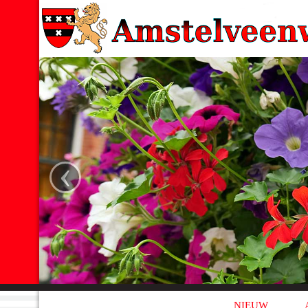
‹
NIEUW