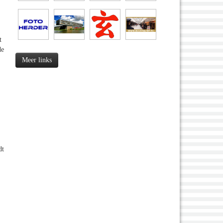
t
de
Meer links
dt