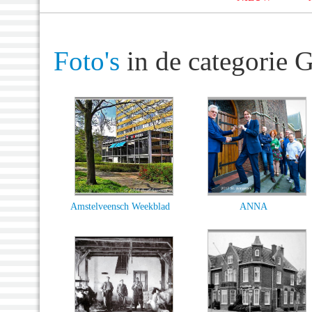
Foto's
in de categorie
Amstelveensch Weekblad
ANNA