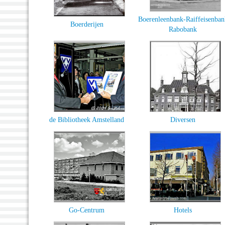
Boerenleenbank-Raiffeisenban
Boerderijen
Rabobank
de Bibliotheek Amstelland
Diversen
Go-Centrum
Hotels