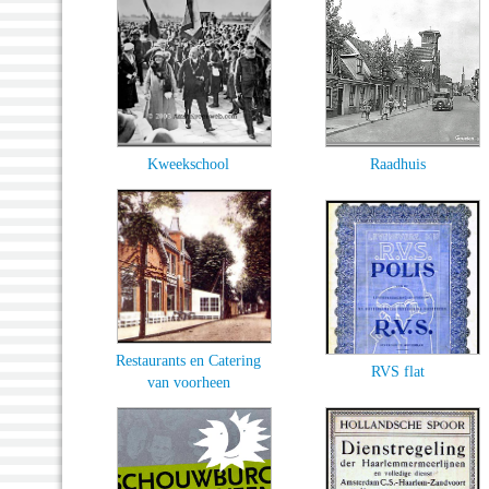
Kweekschool
Raadhuis
Restaurants en Catering
RVS flat
van voorheen