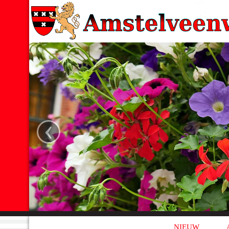
‹
NIEUW