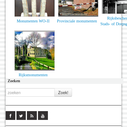
Rijksbesche
Monumenten WO-II
Provinciale monumenten
Stads- of Dorps
Rijksmonumenten
Zoeken