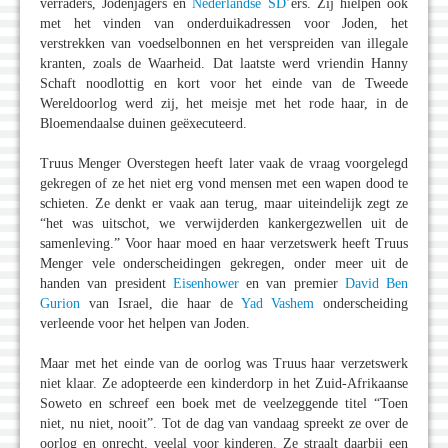
verraders, Jodenjagers en
Nederlandse SD
’ers. Zij hielpen ook
met het vinden van onderduikadressen voor Joden, het
verstrekken van voedselbonnen en het verspreiden van illegale
kranten, zoals de Waarheid. Dat laatste werd vriendin Hanny
Schaft noodlottig en kort voor het einde van de Tweede
Wereldoorlog werd zij, het meisje met het rode haar, in de
Bloemendaalse duinen geëxecuteerd.
Truus Menger Overstegen heeft later vaak de vraag voorgelegd
gekregen of ze het niet erg vond mensen met een wapen dood te
schieten. Ze denkt er vaak aan terug, maar uiteindelijk zegt ze
“het was uitschot, we verwijderden kankergezwellen uit de
samenleving.” Voor haar moed en haar verzetswerk heeft Truus
Menger vele onderscheidingen gekregen, onder meer uit de
handen van president
Eisenhower
en van premier
David Ben
Gurion
van Israel, die haar de
Yad Vashem
onderscheiding
verleende voor het helpen van Joden.
Maar met het einde van de oorlog was Truus haar verzetswerk
niet klaar. Ze adopteerde een kinderdorp in het Zuid-Afrikaanse
Soweto en schreef een boek met de veelzeggende titel “Toen
niet, nu niet, nooit”. Tot de dag van vandaag spreekt ze over de
oorlog en onrecht, veelal voor kinderen. Ze straalt daarbij een