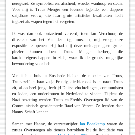
neergezet. Ze symboliseren: afscheid, woede, wanhoop en steun.
Voor mij is Truus Menger een levende legende, een dappere
strijdbare vrouw, die haar grote artistieke kwaliteiten heeft
ingezet als wapen tegen het vergeten.
Ik was dan ook ontzettend vereerd, toen Jan Verschoor, de
directeur van het Van der Togt museum, mij vroeg deze
expositie te openen. Hij had mij deze meidagen geen groter
plezier kunnen doen. Truus Menger herbergt die
karaktereigenschappen in zich, waar ik de grootst mogelijke
bewondering voor heb.
Vanuit hun huis in Enschede hielpen de moeder van Truus,
Truus zelf en haar zusje Freddy, die hier ook is en naast Truus
zit, al op heel jonge leeftijd Duitse vluchtelingen, communisten
en Joden, een onderkomen in Nederland te vinden. Tijdens de
Nazi bezetting werden Truus en Freddy Overstegen lid van de
Communistisch georiënteerde Raad van Verzet. Ze leerden daar
Hanny Schaft kennen.
Samen met Hanny, de verzetsstrijder
Jan Bonekamp
waren de
zusjes Oversteegen als tieners betrokken bij de liquidatie van