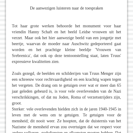
De aanwezigen luisteren naar de toespraken
Tot haar grote werken behoorde het monument voor haar
vriendin Hanny Schaft en het beeld Leidse vrouwen uit het
verzet. Maar ook het hier aanwezige beeld van een jongetje met
beertje, waarvan de moeder naar Auschwitz gedeporteerd gaat
worden en het prachtige kleine beeldje 'Vrouwen van
Srebrenica', dat ook op deze tentoonstelling staat, laten Truus'
expressieve kwaliteiten zien.
Zoals gezegd, de beelden en schilderijen van Truus Menger zijn
een schreeuw voor rechtvaardigheid en een krachtig wapen tegen
het vergeten. De drang om te getuigen over wat er meer dan 65
jaar geleden gebeurd is, is voor vele overlevenden van de Nazi
verschrikkingen, of dat nu Joden, Roma of verzetsstrijders zijn,
groot.
Sterker: vele overlevenden hielden zich in de jaren 1940-1945 in
leven met de wens om te getuigen. Te getuigen voor de
mensheid; dit nooit weer. Ze hoopten, dat de duisternis van het
Nazisme de mensheid ervan zou overtuigen dat we respect voor
andere volkeren, godsdiensten en afkomsten moeten hebben. Dat