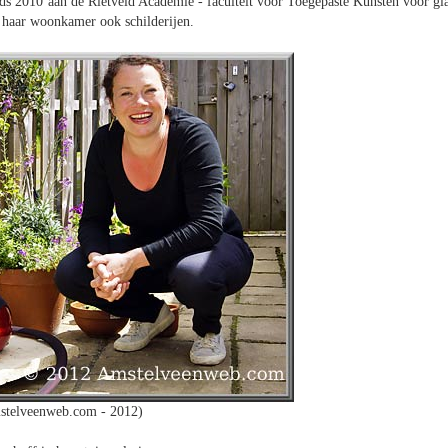
nds 2010 aan de Rietveld Academie - faculteit voor Toegepaste Kunsten voor gla
n haar woonkamer ook schilderijen.
stelveenweb.com - 2012)