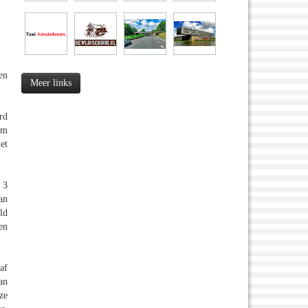
en
Meer links
rd
om
et
 3
an
ld
en
af
an
ze