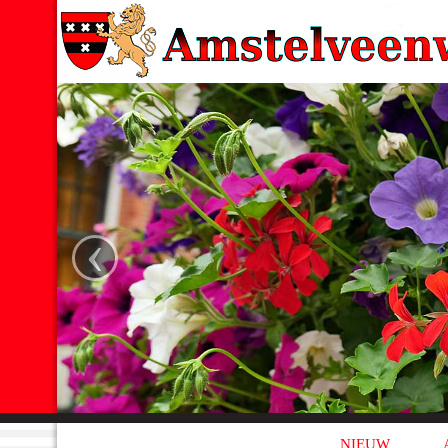
‹
NIEUW