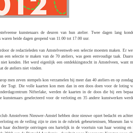
elveense kunstenaars de deuren van hun atelier. Twee dagen lang kond
rs waren beide dagen geopend van 11.00 tot 17.00 uur.
aardoor de redactieleden van Amstelveenweb een selectie moesten maken. Er we
an een selectie te maken van de 70 ateliers, was geen eenvoudige taak. Daar
 niet kenden. Het werd eigenlijk een ontdekkingstocht in Amstelveen, want m
t de ateliers niet vinden.
waarop men zeven stempels kon verzamelen bij meer dan 40 ateliers en op zondag
n der Togt. Die volle kaarten kon men dan in een doos doen voor de loting v
nderdagcentrum Nifterlake, werden de kaarten in de doos die bij een bepaa
 kunstenaars geselecteerd voor de verloting en 35 andere kunstwerken werd
yclub Amstelveen Nieuwer-Amstel hebben deze nieuwe opzet bedacht en achter
erloting en de veiling zijn te zien in de rubriek gebeurtenissen, Museum Jan v
n haar dochtertje ontvingen ons hartelijk in de voortuin van haar woning en 