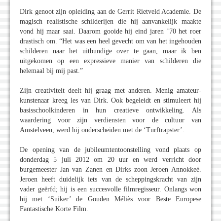
Dirk genoot zijn opleiding aan de Gerrit Rietveld Academie. De
magisch realistische schilderijen die hij aanvankelijk maakte
vond hij maar saai. Daarom gooide hij eind jaren ’70 het roer
drastisch om. “Het was een heel gevecht om van het ingehouden
schilderen naar het uitbundige over te gaan, maar ik ben
uitgekomen op een expressieve manier van schilderen die
helemaal bij mij past.”
Zijn creativiteit deelt hij graag met anderen. Menig amateur-
kunstenaar kreeg les van Dirk. Ook begeleidt en stimuleert hij
basisschoolkinderen in hun creatieve ontwikkeling. Als
waardering voor zijn verdiensten voor de cultuur van
Amstelveen, werd hij onderscheiden met de ‘Turftrapster’.
De opening van de jubileumtentoonstelling vond plaats op
donderdag 5 juli 2012 om 20 uur en werd verricht door
burgemeester Jan van Zanen en Dirks zoon Jeroen Annokkeé.
Jeroen heeft duidelijk iets van de scheppingskracht van zijn
vader geërfd; hij is een succesvolle filmregisseur. Onlangs won
hij met ‘Suiker’ de Gouden Méliès voor Beste Europese
Fantastische Korte Film.