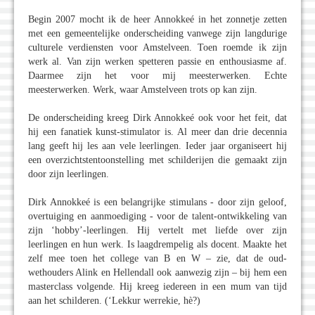
Begin 2007 mocht ik de heer Annokkeé in het zonnetje zetten
met een gemeentelijke onderscheiding vanwege zijn langdurige
culturele verdiensten voor Amstelveen. Toen roemde ik zijn
werk al. Van zijn werken spetteren passie en enthousiasme af.
Daarmee zijn het voor mij meesterwerken. Echte
meesterwerken. Werk, waar Amstelveen trots op kan zijn.
De onderscheiding kreeg Dirk Annokkeé ook voor het feit, dat
hij een fanatiek kunst-stimulator is. Al meer dan drie decennia
lang geeft hij les aan vele leerlingen. Ieder jaar organiseert hij
een overzichtstentoonstelling met schilderijen die gemaakt zijn
door zijn leerlingen.
Dirk Annokkeé is een belangrijke stimulans - door zijn geloof,
overtuiging en aanmoediging - voor de talent-ontwikkeling van
zijn ‘hobby’-leerlingen. Hij vertelt met liefde over zijn
leerlingen en hun werk. Is laagdrempelig als docent. Maakte het
zelf mee toen het college van B en W – zie, dat de oud-
wethouders Alink en Hellendall ook aanwezig zijn – bij hem een
masterclass volgende. Hij kreeg iedereen in een mum van tijd
aan het schilderen. (‘Lekkur werrekie, hè?)