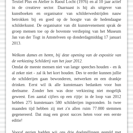
Textiel Plus en Atelier is Raoul Locht (1976) en al 10 jaar actief
in de creatieve sector. Daarnaast is hij als uitgever van
kunstboeken en organisator van schilderwedstrijden nauw
betrokken bij en goed op de hoogte van de hedendaagse
schilderkunst. De organisator van dit kunstevenement sprak de
groep mensen toe op de bovenste verdieping van het Museum
Jan van der Togt in Amstelveen op donderdagmiddag 17 januari
2013.
Welkom dames en heren, bij deze opening van de expositie van
de verkiezing Schilderij van het jaar 2012.
Omdat de meeste mensen niet van lange speeches houden - en ik
al zeker niet - zal ik het kort houden. Des te eerder kunnen jullie
de schilderijen gaan bewonderen, netwerken en een drankje
drinken. Eerst wil ik alle kunstenaars bedanken voor hun
deelname. Zonder hen was deze verkiezing niet mogelijk
geweest. Een aantal cijfers op een rijtje: in de loop van 2012
hebben 275 kunstenaars 580 schilderijen ingezonden. In twee
maanden tijd hebben zij met z'n allen ruim 77.000 stemmen
gegenereerd. Dat mag een groot succes heten voor een eerste
editie!
Vooraf gezien hadden wij ons drie doelstellingen gesteld met