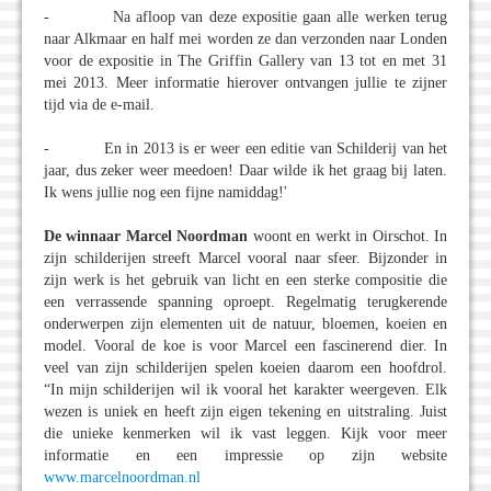
- Na afloop van deze expositie gaan alle werken terug
naar Alkmaar en half mei worden ze dan verzonden naar Londen
voor de expositie in The Griffin Gallery van 13 tot en met 31
mei 2013. Meer informatie hierover ontvangen jullie te zijner
tijd via de e-mail.
- En in 2013 is er weer een editie van Schilderij van het
jaar, dus zeker weer meedoen! Daar wilde ik het graag bij laten.
Ik wens jullie nog een fijne namiddag!'
De winnaar Marcel Noordman
woont en werkt in Oirschot. In
zijn schilderijen streeft Marcel vooral naar sfeer. Bijzonder in
zijn werk is het gebruik van licht en een sterke compositie die
een verrassende spanning oproept. Regelmatig terugkerende
onderwerpen zijn elementen uit de natuur, bloemen, koeien en
model. Vooral de koe is voor Marcel een fascinerend dier. In
veel van zijn schilderijen spelen koeien daarom een hoofdrol.
“In mijn schilderijen wil ik vooral het karakter weergeven. Elk
wezen is uniek en heeft zijn eigen tekening en uitstraling. Juist
die unieke kenmerken wil ik vast leggen. Kijk voor meer
informatie en een impressie op zijn website
www.marcelnoordman.nl