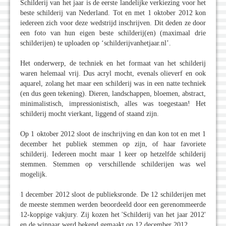
Schilderij van het jaar is de eerste landelijke verkiezing voor het
beste schilderij van Nederland. Tot en met 1 oktober 2012 kon
iedereen zich voor deze wedstrijd inschrijven. Dit deden ze door
een foto van hun eigen beste schilderij(en) (maximaal drie
schilderijen) te uploaden op ‘schilderijvanhetjaar.nl’.
Het onderwerp, de techniek en het formaat van het schilderij
waren helemaal vrij. Dus acryl mocht, evenals olieverf en ook
aquarel, zolang het maar een schilderij was in een natte techniek
(en dus geen tekening). Dieren, landschappen, bloemen, abstract,
minimalistisch, impressionistisch, alles was toegestaan! Het
schilderij mocht vierkant, liggend of staand zijn.
Op 1 oktober 2012 sloot de inschrijving en dan kon tot en met 1
december het publiek stemmen op zijn, of haar favoriete
schilderij. Iedereen mocht maar 1 keer op hetzelfde schilderij
stemmen. Stemmen op verschillende schilderijen was wel
mogelijk.
1 december 2012 sloot de publieksronde. De 12 schilderijen met
de meeste stemmen werden beoordeeld door een gerenommeerde
12-koppige vakjury. Zij kozen het 'Schilderij van het jaar 2012'
en de winnaar werd bekend gemaakt op 12 december 2012.