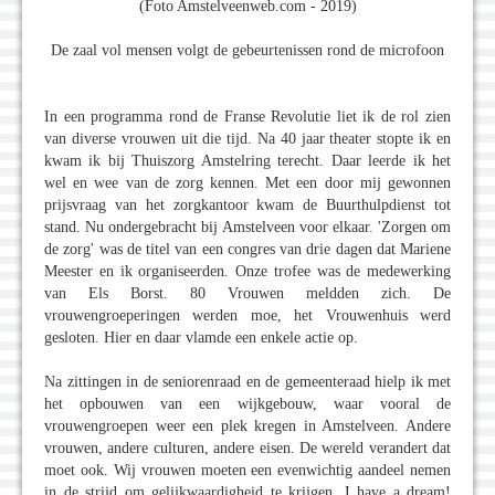
(Foto Amstelveenweb.com - 2019)
De zaal vol mensen volgt de gebeurtenissen rond de microfoon
In een programma rond de Franse Revolutie liet ik de rol zien
van diverse vrouwen uit die tijd. Na 40 jaar theater stopte ik en
kwam ik bij Thuiszorg Amstelring terecht. Daar leerde ik het
wel en wee van de zorg kennen. Met een door mij gewonnen
prijsvraag van het zorgkantoor kwam de Buurthulpdienst tot
stand. Nu ondergebracht bij Amstelveen voor elkaar. 'Zorgen om
de zorg' was de titel van een congres van drie dagen dat Mariene
Meester en ik organiseerden. Onze trofee was de medewerking
van Els Borst. 80 Vrouwen meldden zich. De
vrouwengroeperingen werden moe, het Vrouwenhuis werd
gesloten. Hier en daar vlamde een enkele actie op.
Na zittingen in de seniorenraad en de gemeenteraad hielp ik met
het opbouwen van een wijkgebouw, waar vooral de
vrouwengroepen weer een plek kregen in Amstelveen. Andere
vrouwen, andere culturen, andere eisen. De wereld verandert dat
moet ook. Wij vrouwen moeten een evenwichtig aandeel nemen
in de strijd om gelijkwaardigheid te krijgen. I have a dream!