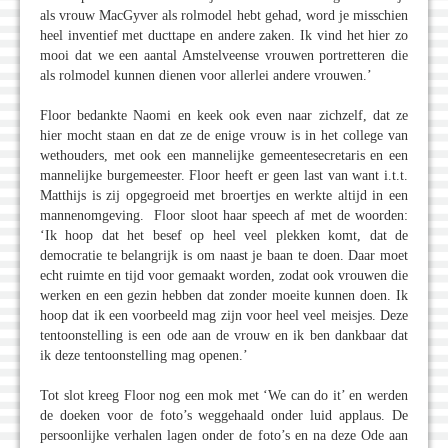
als vrouw MacGyver als rolmodel hebt gehad, word je misschien
heel inventief met ducttape en andere zaken. Ik vind het hier zo
mooi dat we een aantal Amstelveense vrouwen portretteren die
als rolmodel kunnen dienen voor allerlei andere vrouwen.’
Floor bedankte Naomi en keek ook even naar zichzelf, dat ze
hier mocht staan en dat ze de enige vrouw is in het college van
wethouders, met ook een mannelijke gemeentesecretaris en een
mannelijke burgemeester. Floor heeft er geen last van want i.t.t.
Matthijs is zij opgegroeid met broertjes en werkte altijd in een
mannenomgeving. Floor sloot haar speech af met de woorden:
‘Ik hoop dat het besef op heel veel plekken komt, dat de
democratie te belangrijk is om naast je baan te doen. Daar moet
echt ruimte en tijd voor gemaakt worden, zodat ook vrouwen die
werken en een gezin hebben dat zonder moeite kunnen doen. Ik
hoop dat ik een voorbeeld mag zijn voor heel veel meisjes. Deze
tentoonstelling is een ode aan de vrouw en ik ben dankbaar dat
ik deze tentoonstelling mag openen.’
Tot slot kreeg Floor nog een mok met ‘We can do it’ en werden
de doeken voor de foto’s weggehaald onder luid applaus. De
persoonlijke verhalen lagen onder de foto’s en na deze Ode aan