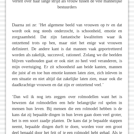
vertelt over haar lange strijd als vrouw tussen de vele mannelijke
bestuurders
Daarna zei ze: ‘Het algemene beeld van vrouwen op tv en dat
wordt ook nog steeds onderzocht, is schoonheid, emotie en
zorgzaamheid. Dat zijn fantastische kwaliteiten waar ik
ontzettend trots op ben, maar niet het enige wat vrouwen
definieert. De andere kant is dat mannen vaak geportretteerd
worden als zakelijk, succesvol, rationeel. Zolang we die beelden
blijven vasthouden gaat er ook niet zo heel veel veranderen, is
mijn overtuiging. Er zit schoonheid aan beide kanten, mannen
die juist af en toe hun emotie kunnen laten zien, zich inleven in
een situatie en niet altijd dat zakelijke laten zien, maar ook die
daadkrachtige vrouwen en dat zijn er ontzettend veel.’
‘Dan wil ik nog iets zeggen over rolmodellen want het is
bewezen dat rolmodellen een hele belangrijke rol spelen in
mensen hun leven. Bij mensen die een rolmodel hebben is de
kans dat zij bepaalde dingen in hun leven gaan doen veel groter,
het is een soort zaadje planten. De kans dat je bepaalde stappen
neemt, bepaalde dingen durft te doen, worden voor een groot
deel bepaald door het feit of je een rolmodel hebt gehad. Als je