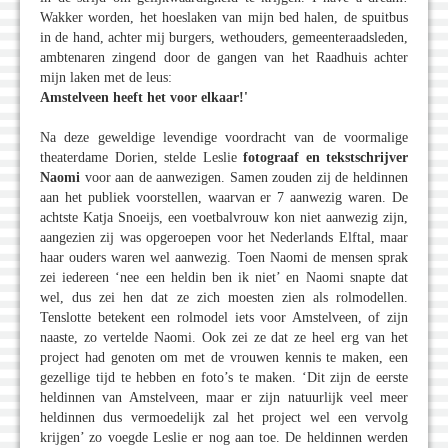
Wakker worden, het hoeslaken van mijn bed halen, de spuitbus
in de hand, achter mij burgers, wethouders, gemeenteraadsleden,
ambtenaren zingend door de gangen van het Raadhuis achter
mijn laken met de leus:
Amstelveen heeft het voor elkaar!'
Na deze geweldige levendige voordracht van de voormalige
theaterdame Dorien, stelde Leslie
fotograaf en tekstschrijver
Naomi
voor aan de aanwezigen. Samen zouden zij de heldinnen
aan het publiek voorstellen, waarvan er 7 aanwezig waren. De
achtste Katja Snoeijs, een voetbalvrouw kon niet aanwezig zijn,
aangezien zij was opgeroepen voor het Nederlands Elftal, maar
haar ouders waren wel aanwezig. Toen Naomi de mensen sprak
zei iedereen ‘nee een heldin ben ik niet’ en Naomi snapte dat
wel, dus zei hen dat ze zich moesten zien als rolmodellen.
Tenslotte betekent een rolmodel iets voor Amstelveen, of zijn
naaste, zo vertelde Naomi. Ook zei ze dat ze heel erg van het
project had genoten om met de vrouwen kennis te maken, een
gezellige tijd te hebben en foto’s te maken. ‘Dit zijn de eerste
heldinnen van Amstelveen, maar er zijn natuurlijk veel meer
heldinnen dus vermoedelijk zal het project wel een vervolg
krijgen’ zo voegde Leslie er nog aan toe. De heldinnen werden