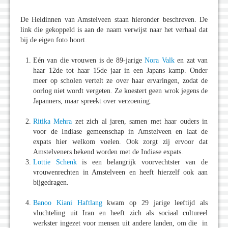
De Heldinnen van Amstelveen staan hieronder beschreven. De
link die gekoppeld is aan de naam verwijst naar het verhaal dat
bij de eigen foto hoort.
Eén van die vrouwen is de 89-jarige
Nora Valk
en zat van
haar 12de tot haar 15de jaar in een Japans kamp. Onder
meer op scholen vertelt ze over haar ervaringen, zodat de
oorlog niet wordt vergeten. Ze koestert geen wrok jegens de
Japanners, maar spreekt over verzoening.
Ritika Mehra
zet zich al jaren, samen met haar ouders in
voor de Indiase gemeenschap in Amstelveen en laat de
expats hier welkom voelen. Ook zorgt zij ervoor dat
Amstelveners bekend worden met de Indiase expats.
Lottie Schenk
is een belangrijk voorvechtster van de
vrouwenrechten in Amstelveen en heeft hierzelf ook aan
bijgedragen.
Banoo Kiani Haftlang
kwam op 29 jarige leeftijd als
vluchteling uit Iran en heeft zich als sociaal cultureel
werkster ingezet voor mensen uit andere landen, om die in