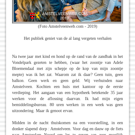
(Foto Amstelveenweb.com - 2019)
Het publiek geniet van de al lang vergeten verhalen
Na twee jaar met kind en hond op de rand van de zandbak in het
Vondelpark gezeten te hebben, (waar het zoontje van Adele
Bloemendaal met zijn schepje op de kop van mijn zoontje
mepte) was ik het zat. Waarom zat ik daar? Geen tuin, geen
balkon. Geen werk en geen geld. Wij verhuisden naar
Amstelveen. Kochten een huis met kantoor op de eerste
verdieping. Het aangaan van een hypotheek betekende 35 jaar
werken voor de aflossing daarvan. Ik had mijn eigen
bemiddelingsbureau. 80 uren werken in een week was geen
uitzondering. Maar ik genoot ervan.
Midden in de nacht thuiskomen na een voorstelling, in een
donker slapend dorp : Amstelveen. Voor dag en dauw op de fiets
naar Amsterdam Noord om les te geven aan zeer moeilijk