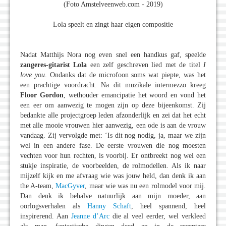
(Foto Amstelveenweb.com - 2019)
Lola speelt en zingt haar eigen compositie
Nadat Matthijs Nora nog even snel een handkus gaf, speelde
zangeres-gitarist Lola
een zelf geschreven lied met de titel
I
love you
. Ondanks dat de microfoon soms wat piepte, was het
een prachtige voordracht. Na dit muzikale intermezzo kreeg
Floor Gordon
, wethouder emancipatie het woord en vond het
een eer om aanwezig te mogen zijn op deze bijeenkomst. Zij
bedankte alle projectgroep leden afzonderlijk en zei dat het echt
met alle mooie vrouwen hier aanwezig, een ode is aan de vrouw
vandaag. Zij vervolgde met: ‘Is dit nog nodig, ja, maar we zijn
wel in een andere fase. De eerste vrouwen die nog moesten
vechten voor hun rechten, is voorbij. Er ontbreekt nog wel een
stukje inspiratie, de voorbeelden, de rolmodellen. Als ik naar
mijzelf kijk en me afvraag wie was jouw held, dan denk ik aan
the A-team,
MacGyver
, maar wie was nu een rolmodel voor mij.
Dan denk ik behalve natuurlijk aan mijn moeder, aan
oorlogsverhalen als
Hanny Schaft
, heel spannend, heel
inspirerend. Aan
Jeanne d’Arc
die al veel eerder, wel verkleed