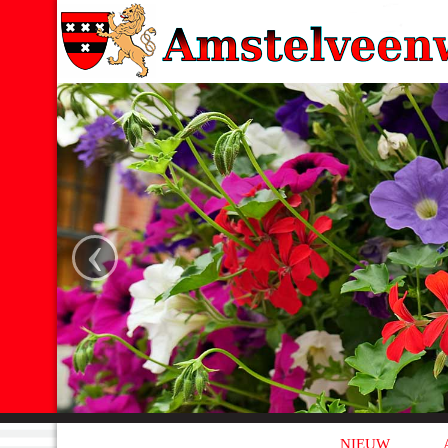
‹
NIEUW