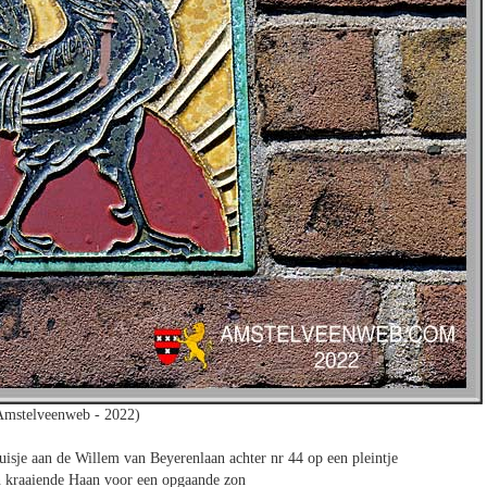
Amstelveenweb - 2022)
uisje aan de Willem van Beyerenlaan achter nr 44 op een pleintje
n kraaiende Haan voor een opgaande zon