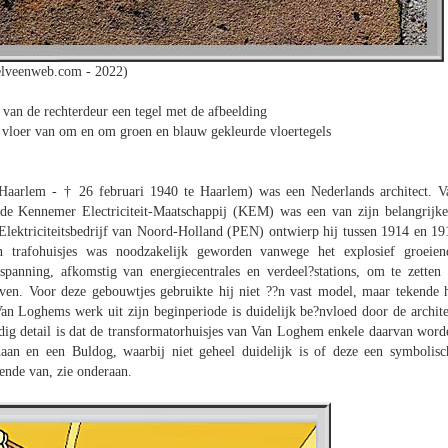
lveenweb.com - 2022)
 van de rechterdeur een tegel met de afbeelding
 vloer van om en om groen en blauw gekleurde vloertegels
aarlem - † 26 februari 1940 te Haarlem) was een Nederlands architect. V
 de Kennemer Electriciteit-Maatschappij (KEM) was een van zijn belangrijke
lektriciteitsbedrijf van Noord-Holland (PEN) ontwierp hij tussen 1914 en 19
n trafohuisjes was noodzakelijk geworden vanwege het explosief groeien
spanning, afkomstig van energiecentrales en verdeel?stations, om te zetten 
en. Voor deze gebouwtjes gebruikte hij niet ??n vast model, maar tekende h
n Loghems werk uit zijn beginperiode is duidelijk be?nvloed door de archite
ardig detail is dat de transformatorhuisjes van Van Loghem enkele daarvan word
haan en een Buldog, waarbij niet geheel duidelijk is of deze een symbolisc
ende van, zie onderaan.