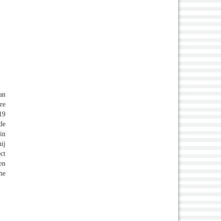
an
re
19
de
in
ij
ct
en
he