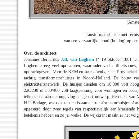
(Amste
Transformatorhuisje met rechts
van een vervaarlijke hond (buldog) op een
Over de architect
Johannes Bernardus
J.B. van Loghem
(* 19 oktober 1881 te H
Loghem kreeg veel opdrachten, waaronder veel utiliteitsbouw,
opdrachtgevers. Voor de KEM en haar opvolger het Provinciaal E
tachtig transformatorhuisjes in Noord-Holland. De bouw va
elektriciteitsnetwerk. De huisjes dienden om 10.000 volt hoog
220/230 of 380/400 volt laagspanning voor woningen en bedrijv
telkens een aan de omgeving aangepast ontwerp. Een deel van Va
H.P. Berlage, wat ook te zien is aan de transformatorhuisjes. A
opgesierd door twee tegels van respectievelijk een kraaiende 
betekenis hebben en zo ja, welke. De wijkkrant maakt er het volg