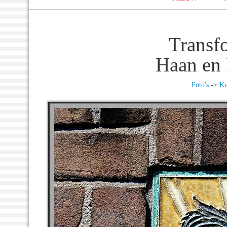
Transf
Haan en 
Foto's
->
Ku