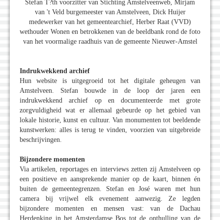
Stefan T?th voorzitter van Stichting Amstelveenweb, Mirjam
van 't Veld burgemeester van Amstelveen, Dick Huijer
medewerker van het gemeentearchief, Herber Raat (VVD)
wethouder Wonen en betrokkenen van de beeldbank rond de foto
van het voormalige raadhuis van de gemeente Nieuwer-Amstel
Indrukwekkend archief
Hun website is uitgegroeid tot het digitale geheugen van
Amstelveen. Stefan bouwde in de loop der jaren een
indrukwekkend archief op en documenteerde met grote
zorgvuldigheid wat er allemaal gebeurde op het gebied van
lokale historie, kunst en cultuur. Van monumenten tot beeldende
kunstwerken: alles is terug te vinden, voorzien van uitgebreide
beschrijvingen.
Bijzondere momenten
Via artikelen, reportages en interviews zetten zij Amstelveen op
een positieve en aansprekende manier op de kaart, binnen én
buiten de gemeentegrenzen. Stefan en José waren met hun
camera bij vrijwel elk evenement aanwezig. Ze legden
bijzondere momenten en mensen vast: van de Dachau
Herdenking in het Amsterdamse Bos tot de onthulling van de