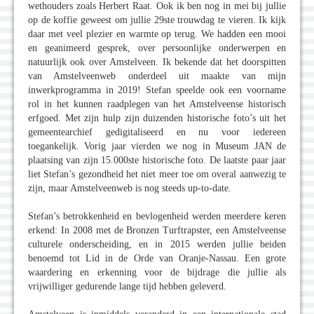
wethouders zoals Herbert Raat. Ook ik ben nog in mei bij jullie
op de koffie geweest om jullie 29ste trouwdag te vieren. Ik kijk
daar met veel plezier en warmte op terug. We hadden een mooi
en geanimeerd gesprek, over persoonlijke onderwerpen en
natuurlijk ook over Amstelveen. Ik bekende dat het doorspitten
van Amstelveenweb onderdeel uit maakte van mijn
inwerkprogramma in 2019! Stefan speelde ook een voorname
rol in het kunnen raadplegen van het Amstelveense historisch
erfgoed. Met zijn hulp zijn duizenden historische foto’s uit het
gemeentearchief gedigitaliseerd en nu voor iedereen
toegankelijk. Vorig jaar vierden we nog in Museum JAN de
plaatsing van zijn 15.000ste historische foto. De laatste paar jaar
liet Stefan’s gezondheid het niet meer toe om overal aanwezig te
zijn, maar Amstelveenweb is nog steeds up-to-date.
Stefan’s betrokkenheid en bevlogenheid werden meerdere keren
erkend: In 2008 met de Bronzen Turftrapster, een Amstelveense
culturele onderscheiding, en in 2015 werden jullie beiden
benoemd tot Lid in de Orde van Oranje-Nassau. Een grote
waardering en erkenning voor de bijdrage die jullie als
vrijwilliger gedurende lange tijd hebben geleverd.