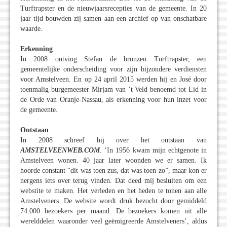
Turftrapster en de nieuwjaarsrecepties van de gemeente. In 20
jaar tijd bouwden zij samen aan een archief op van onschatbare
waarde.
Erkenning
In 2008 ontving Stefan de bronzen Turftrapster, een
gemeentelijke onderscheiding voor zijn bijzondere verdiensten
voor Amstelveen. En op 24 april 2015 werden hij en José door
toenmalig burgemeester Mirjam van ’t Veld benoemd tot Lid in
de Orde van Oranje-Nassau, als erkenning voor hun inzet voor
de gemeente.
Ontstaan
In 2008 schreef hij over het ontstaan van
AMSTELVEENWEB.COM
. ‘In 1956 kwam mijn echtgenote in
Amstelveen wonen. 40 jaar later woonden we er samen. Ik
hoorde constant “dit was toen zus, dat was toen zo”, maar kon er
nergens iets over terug vinden. Dat deed mij besluiten om een
webstite te maken. Het verleden en het heden te tonen aan alle
Amstelveners. De website wordt druk bezocht door gemiddeld
74.000 bezoekers per maand. De bezoekers komen uit alle
werelddelen waaronder veel geëmigreerde Amstelveners’, aldus