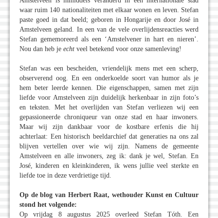
Amstelveen is inmiddels veranderd in een internationale stad
waar ruim 140 nationaliteiten met elkaar wonen en leven. Stefan
paste goed in dat beeld; geboren in Hongarije en door José in
Amstelveen geland. In een van de vele overlijdensreacties werd
Stefan gememoreerd als een ‘Amstelvener in hart en nieren’.
Nou dan heb je
echt
veel betekend voor onze samenleving!
Stefan was een bescheiden, vriendelijk mens met een scherp,
observerend oog. En een onderkoelde soort van humor als je
hem beter leerde kennen. Die eigenschappen, samen met zijn
liefde voor Amstelveen zijn duidelijk herkenbaar in zijn foto’s
en teksten. Met het overlijden van Stefan verliezen wij een
gepassioneerde chroniqueur van onze stad en haar inwoners.
Maar wij zijn dankbaar voor de kostbare erfenis die hij
achterlaat: Een historisch beeldarchief dat generaties na ons zal
blijven vertellen over wie wij zijn. Namens de gemeente
Amstelveen en alle inwoners, zeg ik: dank je wel, Stefan. En
José, kinderen en kleinkinderen, ik wens jullie veel sterkte en
liefde toe in deze verdrietige tijd.
Op de blog van Herbert Raat, wethouder Kunst en Cultuur
stond het volgende:
Op vrijdag 8 augustus 2025 overleed Stefan Tóth. Een