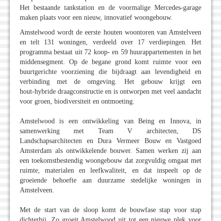
Het bestaande tankstation en de voormalige Mercedes‑garage
maken plaats voor een nieuw, innovatief woongebouw.
Amstelwood wordt de eerste houten woontoren van Amstelveen
en telt 131 woningen, verdeeld over 17 verdiepingen. Het
programma bestaat uit 72 koop- en 59 huurappartementen in het
middensegment. Op de begane grond komt ruimte voor een
buurtgerichte voorziening die bijdraagt aan levendigheid en
verbinding met de omgeving. Het gebouw krijgt een
hout‑hybride draagconstructie en is ontworpen met veel aandacht
voor groen, biodiversiteit en ontmoeting.
Amstelwood is een ontwikkeling van Being en Innova, in
samenwerking met Team V architecten, DS
Landschapsarchitecten en Dura Vermeer Bouw en Vastgoed
Amsterdam als ontwikkelende bouwer. Samen werken zij aan
een toekomstbestendig woongebouw dat zorgvuldig omgaat met
ruimte, materialen en leefkwaliteit, en dat inspeelt op de
groeiende behoefte aan duurzame stedelijke woningen in
Amstelveen.
Met de start van de sloop komt de bouwfase stap voor stap
dichterbij. Zo groeit Amstelwood uit tot een nieuwe plek voor