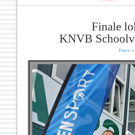
Finale l
KNVB Schoolvoe
Foto's
-