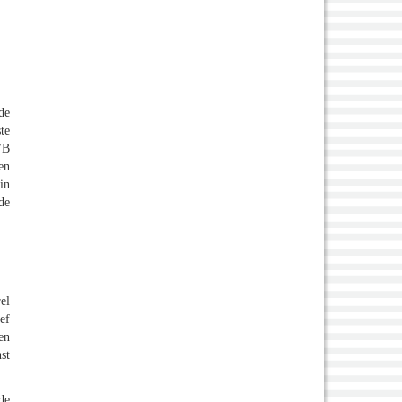
de
te
VB
en
in
de
el
ef
en
st
de