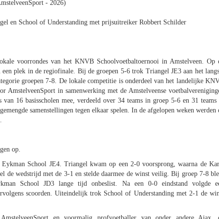
AmstelveenSport - 2026)
gel en School of Understanding met prijsuitreiker Robbert Schilder
lokale voorrondes van het KNVB Schoolvoetbaltoernooi in Amstelveen. Op 
een plek in de regiofinale. Bij de groepen 5-6 trok Triangel JE3 aan het langs
tegorie groepen 7-8. De lokale competitie is onderdeel van het landelijke KN
oor AmstelveenSport in samenwerking met de Amstelveense voetbalvereniging
van 16 basisscholen mee, verdeeld over 34 teams in groep 5-6 en 31 teams 
n gemengde samenstellingen tegen elkaar spelen. In de afgelopen weken werden 
.
gen op.
el Eykman School JE4. Triangel kwam op een 2-0 voorsprong, waarna de Kar
l de wedstrijd met de 3-1 en stelde daarmee de winst veilig. Bij groep 7-8 ble
kman School JD3 lange tijd onbeslist. Na een 0-0 eindstand volgde e
ervolgens scoorden. Uiteindelijk trok School of Understanding met 2-1 de win
j AmstelveenSport en voormalig profvoetballer van onder andere Ajax, 