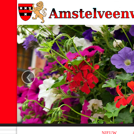
‹
NIEUW