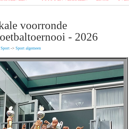
okale voorronde
tbaltoernooi - 2026
>
Sport
->
Sport algemeen