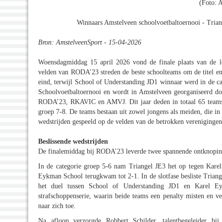
(Foto: 
Winnaars Amstelveen schoolvoetbaltoernooi - Trian
Bron: AmstelveenSport - 15-04-2026
Woensdagmiddag 15 april 2026 vond de finale plaats van de 
velden van RODA’23 streden de beste schoolteams om de titel en 
eind, terwijl School of Understanding JD1 winnaar werd in de ca
Schoolvoetbaltoernooi en wordt in Amstelveen georganiseerd d
RODA’23, RKAVIC en AMVJ. Dit jaar deden in totaal 65 teams 
groep 7-8. De teams bestaan uit zowel jongens als meiden, die i
wedstrijden gespeeld op de velden van de betrokken verenigingen
Beslissende wedstrijden
De finalemiddag bij RODA’23 leverde twee spannende ontknopin
In de categorie groep 5-6 nam Triangel JE3 het op tegen Kar
Eykman School terugkwam tot 2-1. In de slotfase besliste Triange
het duel tussen School of Understanding JD1 en Karel Ey
strafschoppenserie, waarin beide teams een penalty misten en v
naar zich toe.
Na afloop verzorgde Robbert Schilder, talentbegeleider bi