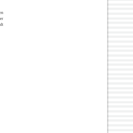
en
er
dt