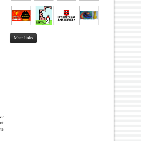
Meer links
we
ot
te