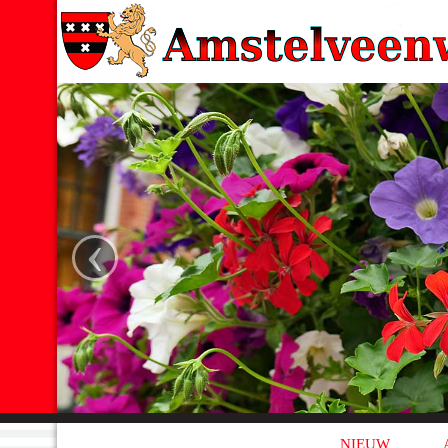
‹
NIEUW