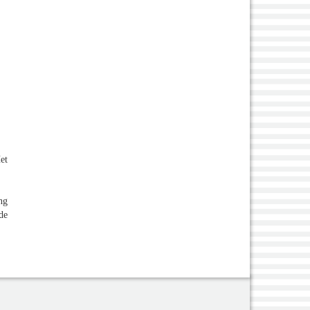
et
ng
de