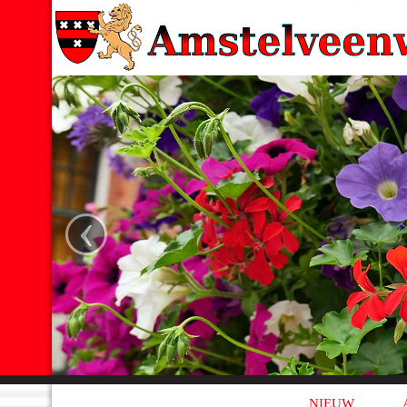
‹
NIEUW