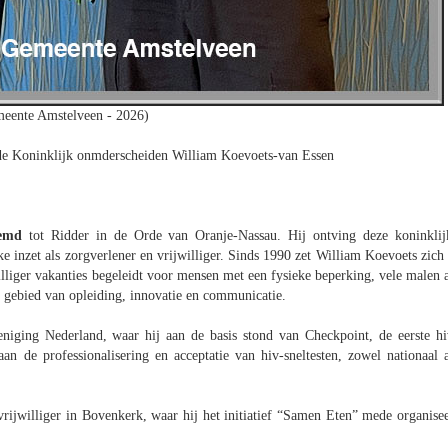
meente Amstelveen - 2026)
e Koninklijk onmderscheiden William Koevoets-van Essen
oemd
tot Ridder in de Orde van Oranje-Nassau. Hij ontving deze koninklij
ke inzet als zorgverlener en vrijwilliger. Sinds 1990 zet William Koevoets zich 
lliger vakanties begeleidt voor mensen met een fysieke beperking, vele malen a
t gebied van opleiding, innovatie en communicatie.
eniging Nederland, waar hij aan de basis stond van Checkpoint, de eerste hi
aan de professionalisering en acceptatie van hiv-sneltesten, zowel nationaal a
vrijwilliger in Bovenkerk, waar hij het initiatief “Samen Eten” mede organisee