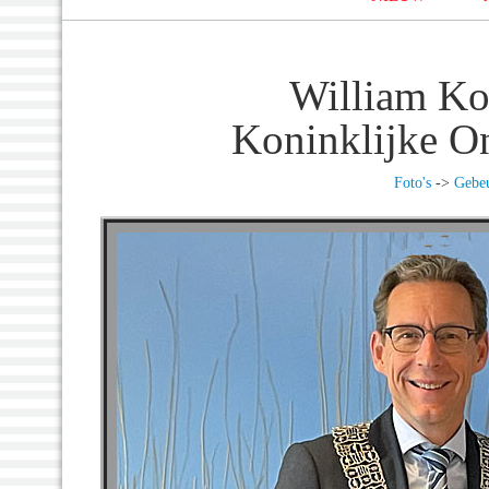
William Ko
Koninklijke O
Foto's
->
Gebeu