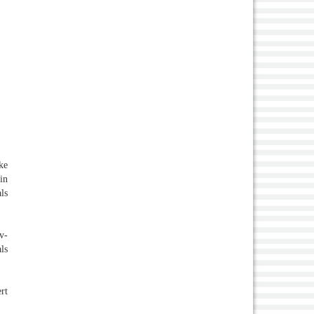
ke
in
ls
v-
ls
rt