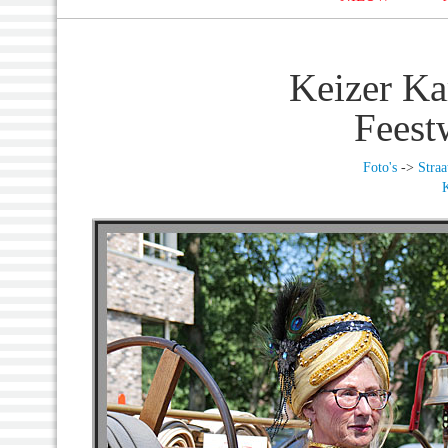
Keizer Ka
Feest
Foto's
->
Straa
K