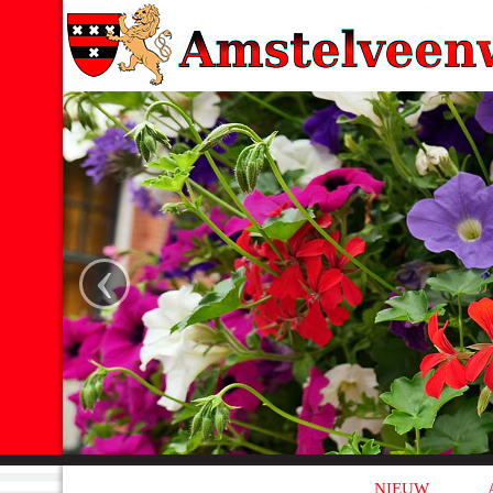
‹
NIEUW