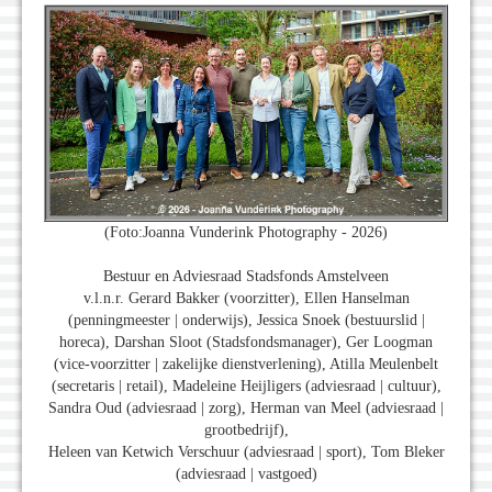
(Foto:Joanna Vunderink Photography - 2026)
Bestuur en Adviesraad Stadsfonds Amstelveen
v.l.n.r. Gerard Bakker (voorzitter), Ellen Hanselman
(penningmeester | onderwijs), Jessica Snoek (bestuurslid |
horeca), Darshan Sloot (Stadsfondsmanager), Ger Loogman
(vice-voorzitter | zakelijke dienstverlening), Atilla Meulenbelt
(secretaris | retail), Madeleine Heijligers (adviesraad | cultuur),
Sandra Oud (adviesraad | zorg), Herman van Meel (adviesraad |
grootbedrijf),
Heleen van Ketwich Verschuur (adviesraad | sport), Tom Bleker
(adviesraad | vastgoed)