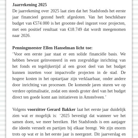
Jaarrekening 2025
De jaarrekening over 2025 laat zien dat het Stadsfonds het eerste
jaar financieel gezond heeft afgesloten. Van het beschikbare
budget van €574.000 is het grootste deel ingezet voor projecten,
met een positief resultaat van €18.749 dat wordt meegenomen
naar 2026.
Penningmeester Ellen Hanselman licht toe:
‘Voor een eerste jaar staat er een solide financiële basis. We
hebben bewust geïnvesteerd in een zorgvuldige inrichting van
het fonds en tegelijkertijd al een groot deel van het budget
kunnen inzetten voor impactvolle projecten in de stad. De
hogere kosten in het opstartjaar zijn verklaarbaar, onder andere
door inrichting van processen. De komende jaren sturen we op
verdere optimalisatie, zodat een steeds groter deel van het budget
direct ten goede komt aan initiatieven in Amstelveen.’
Volgens
voorzitter Gerard Bakker
laat het eerste jaar duidelijk
zien wat er mogelijk is: ‘2025 bevestigt dat wanneer we het
samen doen, we meer bereiken. Het Stadsfonds is een aanjager
die ideeën versnelt en partijen bij elkaar brengt. We zijn enorm
trots op wat er in het eerste jaar is neergezet. Dit jaarverslag en