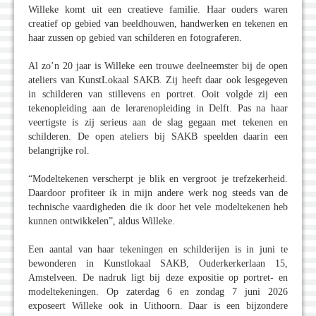
Willeke komt uit een creatieve familie. Haar ouders waren
creatief op gebied van beeldhouwen, handwerken en tekenen en
haar zussen op gebied van schilderen en fotograferen.
Al zo’n 20 jaar is Willeke een trouwe deelneemster bij de open
ateliers van KunstLokaal SAKB. Zij heeft daar ook lesgegeven
in schilderen van stillevens en portret. Ooit volgde zij een
tekenopleiding aan de lerarenopleiding in Delft. Pas na haar
veertigste is zij serieus aan de slag gegaan met tekenen en
schilderen. De open ateliers bij SAKB speelden daarin een
belangrijke rol.
“Modeltekenen verscherpt je blik en vergroot je trefzekerheid.
Daardoor profiteer ik in mijn andere werk nog steeds van de
technische vaardigheden die ik door het vele modeltekenen heb
kunnen ontwikkelen”, aldus Willeke.
Een aantal van haar tekeningen en schilderijen is in juni te
bewonderen in Kunstlokaal SAKB, Ouderkerkerlaan 15,
Amstelveen. De nadruk ligt bij deze expositie op portret- en
modeltekeningen. Op zaterdag 6 en zondag 7 juni 2026
exposeert Willeke ook in Uithoorn. Daar is een bijzondere