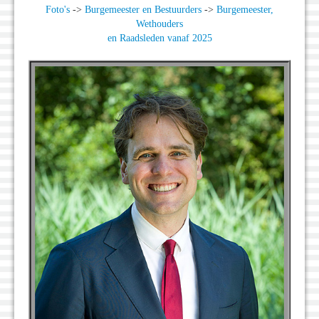
Foto's
->
Burgemeester en Bestuurders
->
Burgemeester,
Wethouders
en Raadsleden vanaf 2025