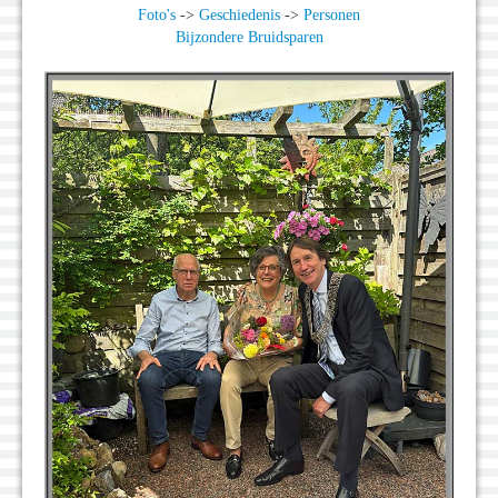
Foto's
->
Geschiedenis
->
Personen
Bijzondere Bruidsparen