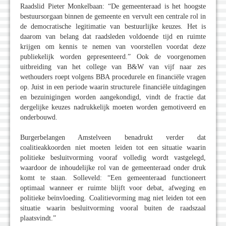
Raadslid Pieter Monkelbaan: “De gemeenteraad is het hoogste
bestuursorgaan binnen de gemeente en vervult een centrale rol in
de democratische legitimatie van bestuurlijke keuzes. Het is
daarom van belang dat raadsleden voldoende tijd en ruimte
krijgen om kennis te nemen van voorstellen voordat deze
publiekelijk worden gepresenteerd.” Ook de voorgenomen
uitbreiding van het college van B&W van vijf naar zes
wethouders roept volgens BBA procedurele en financiële vragen
op. Juist in een periode waarin structurele financiële uitdagingen
en bezuinigingen worden aangekondigd, vindt de fractie dat
dergelijke keuzes nadrukkelijk moeten worden gemotiveerd en
onderbouwd.
Burgerbelangen Amstelveen benadrukt verder dat
coalitieakkoorden niet moeten leiden tot een situatie waarin
politieke besluitvorming vooraf volledig wordt vastgelegd,
waardoor de inhoudelijke rol van de gemeenteraad onder druk
komt te staan. Solleveld: “Een gemeenteraad functioneert
optimaal wanneer er ruimte blijft voor debat, afweging en
politieke beïnvloeding. Coalitievorming mag niet leiden tot een
situatie waarin besluitvorming vooral buiten de raadszaal
plaatsvindt.”