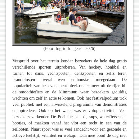
(Foto: Ingrid Jongens - 2026)
Verspreid over het terrein konden bezoekers de hele dag gratis
verschillende sporten uitproberen. Van hockey, honkbal en
turnen tot dans, vechtsporten, denksporten en zelfs leren
brandblussen: overal werd enthousiast meegedaan. De
populariteit van het evenement bleek onder meer uit de rijen bij
de smoothiefiets en de klimmuur, waar bezoekers geduldig
wachtten om zelf in actie te komen. Ook het festivalpodium trok
veel publiek met een afwisselend programma van demonstraties
en optredens. Ook op het water was er volop activiteit. Veel
bezoekers verkenden De Poel met kano's, sups, waterfietsen en
bootjes, of maakten vanaf het vlot een tocht in een van de
zeilboten. Naast sport was er veel aandacht voor een gezonde en
actieve leefstijl, vitaliteit en welzijn. Daarmee bood de dag niet