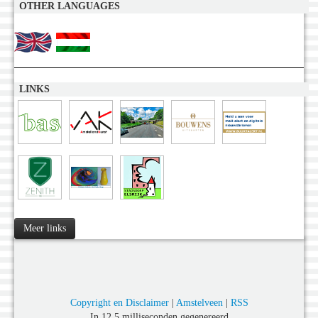
OTHER LANGUAGES
LINKS
Meer links
Copyright en Disclaimer
|
Amstelveen
|
RSS
In 12,5 milliseconden gegenereerd