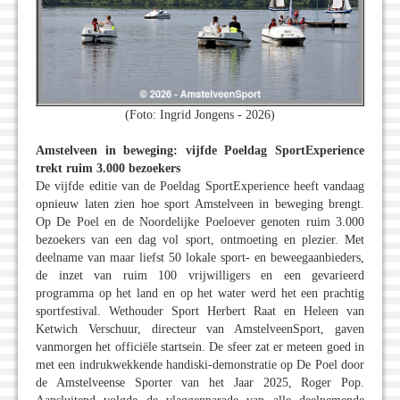
(Foto: Ingrid Jongens - 2026)
Amstelveen in beweging: vijfde Poeldag SportExperience
trekt ruim 3.000 bezoekers
De vijfde editie van de Poeldag SportExperience heeft vandaag
opnieuw laten zien hoe sport Amstelveen in beweging brengt.
Op De Poel en de Noordelijke Poeloever genoten ruim 3.000
bezoekers van een dag vol sport, ontmoeting en plezier. Met
deelname van maar liefst 50 lokale sport- en beweegaanbieders,
de inzet van ruim 100 vrijwilligers en een gevarieerd
programma op het land en op het water werd het een prachtig
sportfestival. Wethouder Sport Herbert Raat en Heleen van
Ketwich Verschuur, directeur van AmstelveenSport, gaven
vanmorgen het officiële startsein. De sfeer zat er meteen goed in
met een indrukwekkende handiski-demonstratie op De Poel door
de Amstelveense Sporter van het Jaar 2025, Roger Pop.