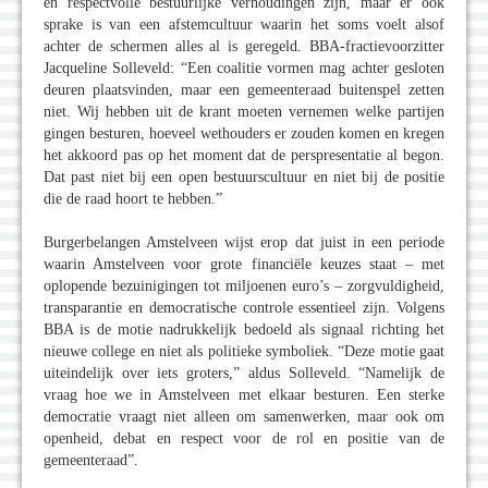
en respectvolle bestuurlijke verhoudingen zijn, maar er ook
sprake is van een afstemcultuur waarin het soms voelt alsof
achter de schermen alles al is geregeld. BBA-fractievoorzitter
Jacqueline Solleveld: “Een coalitie vormen mag achter gesloten
deuren plaatsvinden, maar een gemeenteraad buitenspel zetten
niet. Wij hebben uit de krant moeten vernemen welke partijen
gingen besturen, hoeveel wethouders er zouden komen en kregen
het akkoord pas op het moment dat de perspresentatie al begon.
Dat past niet bij een open bestuurscultuur en niet bij de positie
die de raad hoort te hebben.”
Burgerbelangen Amstelveen wijst erop dat juist in een periode
waarin Amstelveen voor grote financiële keuzes staat – met
oplopende bezuinigingen tot miljoenen euro’s – zorgvuldigheid,
transparantie en democratische controle essentieel zijn. Volgens
BBA is de motie nadrukkelijk bedoeld als signaal richting het
nieuwe college en niet als politieke symboliek. “Deze motie gaat
uiteindelijk over iets groters,” aldus Solleveld. “Namelijk de
vraag hoe we in Amstelveen met elkaar besturen. Een sterke
democratie vraagt niet alleen om samenwerken, maar ook om
openheid, debat en respect voor de rol en positie van de
gemeenteraad”.