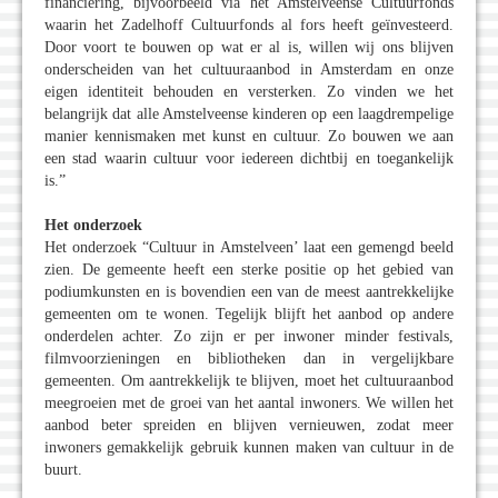
financiering, bijvoorbeeld via het Amstelveense Cultuurfonds
waarin het Zadelhoff Cultuurfonds al fors heeft geïnvesteerd.
Door voort te bouwen op wat er al is, willen wij ons blijven
onderscheiden van het cultuuraanbod in Amsterdam en onze
eigen identiteit behouden en versterken. Zo vinden we het
belangrijk dat alle Amstelveense kinderen op een laagdrempelige
manier kennismaken met kunst en cultuur. Zo bouwen we aan
een stad waarin cultuur voor iedereen dichtbij en toegankelijk
is.”
Het onderzoek
Het onderzoek “Cultuur in Amstelveen’ laat een gemengd beeld
zien. De gemeente heeft een sterke positie op het gebied van
podiumkunsten en is bovendien een van de meest aantrekkelijke
gemeenten om te wonen. Tegelijk blijft het aanbod op andere
onderdelen achter. Zo zijn er per inwoner minder festivals,
filmvoorzieningen en bibliotheken dan in vergelijkbare
gemeenten. Om aantrekkelijk te blijven, moet het cultuuraanbod
meegroeien met de groei van het aantal inwoners. We willen het
aanbod beter spreiden en blijven vernieuwen, zodat meer
inwoners gemakkelijk gebruik kunnen maken van cultuur in de
buurt.