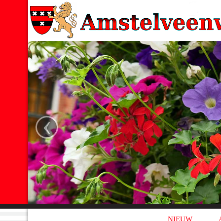
‹
NIEUW