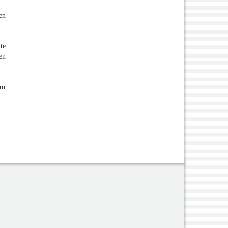
en
te
en
om