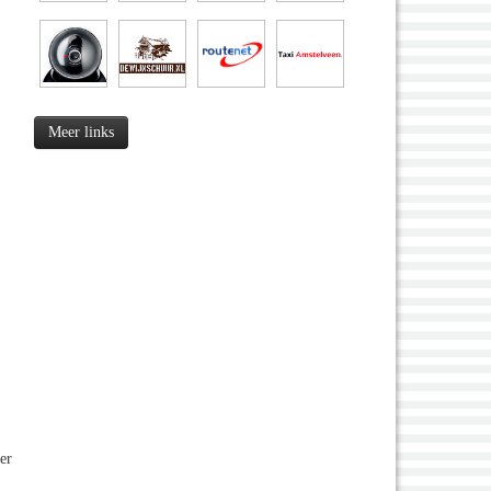
Meer links
er