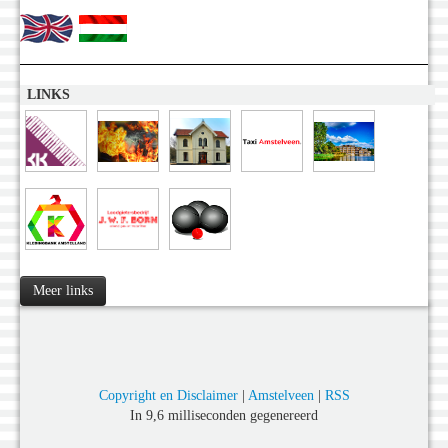
LINKS
Meer links
Copyright en Disclaimer
|
Amstelveen
|
RSS
In 9,6 milliseconden gegenereerd