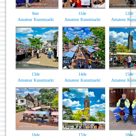
8ste
11de
12de
Amateur Kunstmarkt
Amateur Kunstmarkt
Amateur Kuns
13de
14de
15de
Amateur Kunstmarkt
Amateur Kunstmarkt
Amateur Kuns
16de
17de
18de