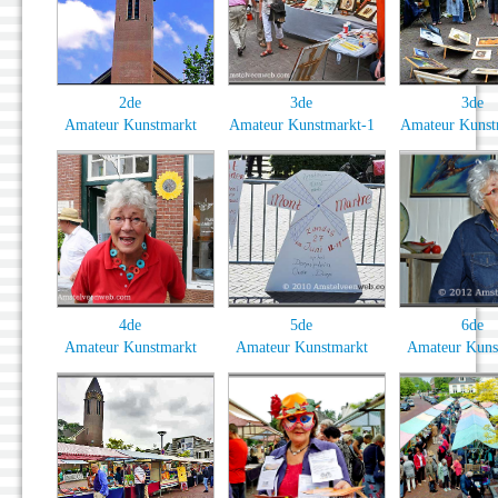
2de
3de
3de
Amateur Kunstmarkt
Amateur Kunstmarkt-1
Amateur Kunst
4de
5de
6de
Amateur Kunstmarkt
Amateur Kunstmarkt
Amateur Kuns