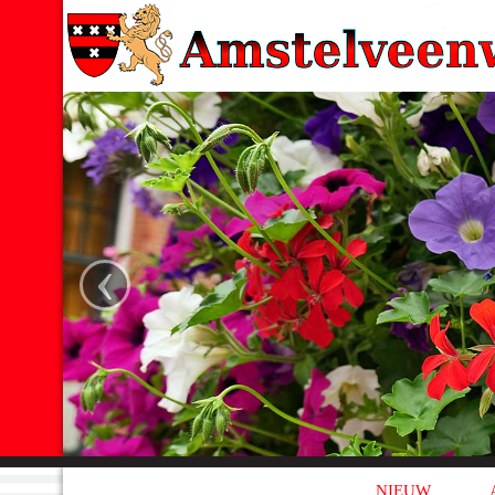
‹
NIEUW