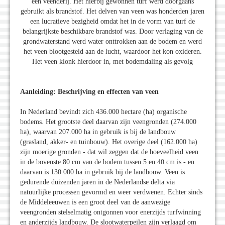
een veenderij. Het hierbij gewonnen turf werd doorgaans
gebruikt als brandstof. Het delven van veen was honderden jaren
een lucratieve bezigheid omdat het in de vorm van turf de
belangrijkste beschikbare brandstof was. Door verlaging van de
grondwaterstand werd water onttrokken aan de bodem en werd
het veen blootgesteld aan de lucht, waardoor het kon oxideren.
Het veen klonk hierdoor in, met bodemdaling als gevolg
Aanleiding: Beschrijving en effecten van veen
In Nederland bevindt zich 436.000 hectare (ha) organische
bodems. Het grootste deel daarvan zijn veengronden (274.000
ha), waarvan 207.000 ha in gebruik is bij de landbouw
(grasland, akker- en tuinbouw). Het overige deel (162.000 ha)
zijn moerige gronden - dat wil zeggen dat de hoeveelheid veen
in de bovenste 80 cm van de bodem tussen 5 en 40 cm is - en
daarvan is 130.000 ha in gebruik bij de landbouw. Veen is
gedurende duizenden jaren in de Nederlandse delta via
natuurlijke processen gevormd en weer verdwenen. Echter sinds
de Middeleeuwen is een groot deel van de aanwezige
veengronden stelselmatig ontgonnen voor enerzijds turfwinning
en anderzijds landbouw. De slootwaterpeilen zijn verlaagd om