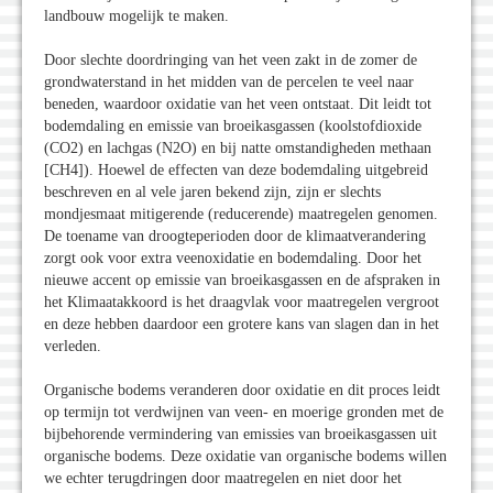
landbouw mogelijk te maken.
Door slechte doordringing van het veen zakt in de zomer de
grondwaterstand in het midden van de percelen te veel naar
beneden, waardoor oxidatie van het veen ontstaat. Dit leidt tot
bodemdaling en emissie van broeikasgassen (koolstofdioxide
(CO2) en lachgas (N2O) en bij natte omstandigheden methaan
[CH4]). Hoewel de effecten van deze bodemdaling uitgebreid
beschreven en al vele jaren bekend zijn, zijn er slechts
mondjesmaat mitigerende (reducerende) maatregelen genomen.
De toename van droogteperioden door de klimaatverandering
zorgt ook voor extra veenoxidatie en bodemdaling. Door het
nieuwe accent op emissie van broeikasgassen en de afspraken in
het Klimaatakkoord is het draagvlak voor maatregelen vergroot
en deze hebben daardoor een grotere kans van slagen dan in het
verleden.
Organische bodems veranderen door oxidatie en dit proces leidt
op termijn tot verdwijnen van veen- en moerige gronden met de
bijbehorende vermindering van emissies van broeikasgassen uit
organische bodems. Deze oxidatie van organische bodems willen
we echter terugdringen door maatregelen en niet door het