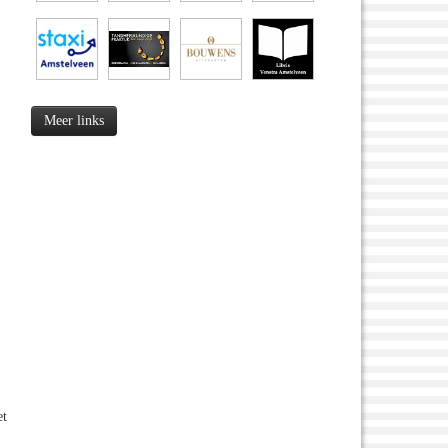
Meer links
et