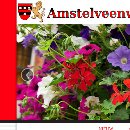
‹
NIEUW