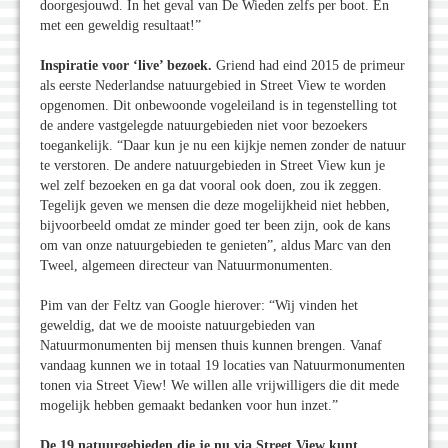
doorgesjouwd. In het geval van De Wieden zelfs per boot. En
met een geweldig resultaat!”
Inspiratie voor ‘live’ bezoek.
Griend had eind 2015 de primeur
als eerste Nederlandse natuurgebied in Street View te worden
opgenomen. Dit onbewoonde vogeleiland is in tegenstelling tot
de andere vastgelegde natuurgebieden niet voor bezoekers
toegankelijk. “Daar kun je nu een kijkje nemen zonder de natuur
te verstoren. De andere natuurgebieden in Street View kun je
wel zelf bezoeken en ga dat vooral ook doen, zou ik zeggen.
Tegelijk geven we mensen die deze mogelijkheid niet hebben,
bijvoorbeeld omdat ze minder goed ter been zijn, ook de kans
om van onze natuurgebieden te genieten”, aldus Marc van den
Tweel, algemeen directeur van Natuurmonumenten.
Pim van der Feltz van Google hierover: “Wij vinden het
geweldig, dat we de mooiste natuurgebieden van
Natuurmonumenten bij mensen thuis kunnen brengen. Vanaf
vandaag kunnen we in totaal 19 locaties van Natuurmonumenten
tonen via Street View! We willen alle vrijwilligers die dit mede
mogelijk hebben gemaakt bedanken voor hun inzet.”
De 19 natuurgebieden die je nu via Street View kunt