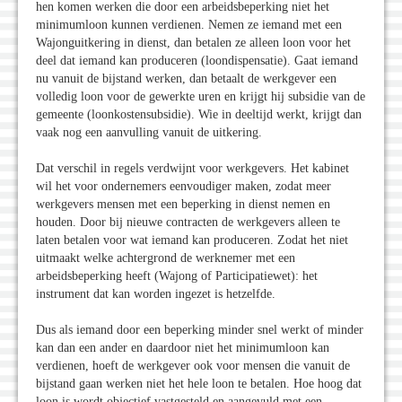
hen komen werken die door een arbeidsbeperking niet het
minimumloon kunnen verdienen. Nemen ze iemand met een
Wajonguitkering in dienst, dan betalen ze alleen loon voor het
deel dat iemand kan produceren (loondispensatie). Gaat iemand
nu vanuit de bijstand werken, dan betaalt de werkgever een
volledig loon voor de gewerkte uren en krijgt hij subsidie van de
gemeente (loonkostensubsidie). Wie in deeltijd werkt, krijgt dan
vaak nog een aanvulling vanuit de uitkering.
Dat verschil in regels verdwijnt voor werkgevers. Het kabinet
wil het voor ondernemers eenvoudiger maken, zodat meer
werkgevers mensen met een beperking in dienst nemen en
houden. Door bij nieuwe contracten de werkgevers alleen te
laten betalen voor wat iemand kan produceren. Zodat het niet
uitmaakt welke achtergrond de werknemer met een
arbeidsbeperking heeft (Wajong of Participatiewet): het
instrument dat kan worden ingezet is hetzelfde.
Dus als iemand door een beperking minder snel werkt of minder
kan dan een ander en daardoor niet het minimumloon kan
verdienen, hoeft de werkgever ook voor mensen die vanuit de
bijstand gaan werken niet het hele loon te betalen. Hoe hoog dat
loon is wordt objectief vastgesteld en aangevuld met een