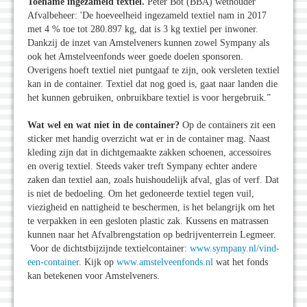
Toename ingezameld textiel.
Peter Bot (BBA) wethouder
Afvalbeheer: 'De hoeveelheid ingezameld textiel nam in 2017
met 4 % toe tot 280.897 kg, dat is 3 kg textiel per inwoner.
Dankzij de inzet van Amstelveners kunnen zowel Sympany als
ook het Amstelveenfonds weer goede doelen sponsoren.
Overigens hoeft textiel niet puntgaaf te zijn, ook versleten textiel
kan in de container. Textiel dat nog goed is, gaat naar landen die
het kunnen gebruiken, onbruikbare textiel is voor hergebruik.”
Wat wel en wat niet in de container?
Op de containers zit een
sticker met handig overzicht wat er in de container mag. Naast
kleding zijn dat in dichtgemaakte zakken schoenen, accessoires
en overig textiel. Steeds vaker treft Sympany echter andere
zaken dan textiel aan, zoals huishoudelijk afval, glas of verf. Dat
is niet de bedoeling. Om het gedoneerde textiel tegen vuil,
viezigheid en nattigheid te beschermen, is het belangrijk om het
te verpakken in een gesloten plastic zak. Kussens en matrassen
kunnen naar het Afvalbrengstation op bedrijventerrein Legmeer.
Voor de dichtstbijzijnde textielcontainer:
www.sympany.nl/vind-
een-container
. Kijk op
www.amstelveenfonds.nl
wat het fonds
kan betekenen voor Amstelveners.