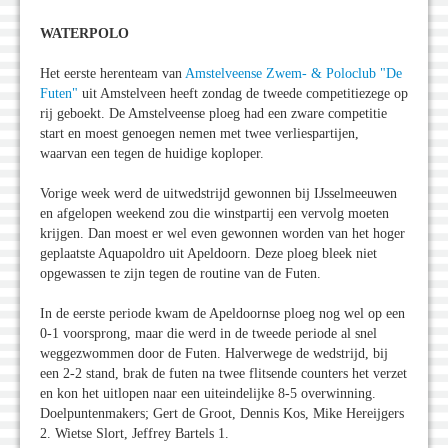
WATERPOLO
Het eerste herenteam van
Amstelveense Zwem- & Poloclub "De
Futen"
uit Amstelveen heeft zondag de tweede competitiezege op
rij geboekt. De Amstelveense ploeg had een zware competitie
start en moest genoegen nemen met twee verliespartijen,
waarvan een tegen de huidige koploper.
Vorige week werd de uitwedstrijd gewonnen bij IJsselmeeuwen
en afgelopen weekend zou die winstpartij een vervolg moeten
krijgen. Dan moest er wel even gewonnen worden van het hoger
geplaatste Aquapoldro uit Apeldoorn. Deze ploeg bleek niet
opgewassen te zijn tegen de routine van de Futen.
In de eerste periode kwam de Apeldoornse ploeg nog wel op een
0-1 voorsprong, maar die werd in de tweede periode al snel
weggezwommen door de Futen. Halverwege de wedstrijd, bij
een 2-2 stand, brak de futen na twee flitsende counters het verzet
en kon het uitlopen naar een uiteindelijke 8-5 overwinning.
Doelpuntenmakers; Gert de Groot, Dennis Kos, Mike Hereijgers
2. Wietse Slort, Jeffrey Bartels 1.