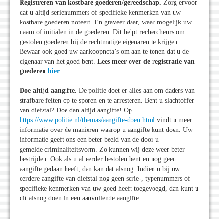
Registreren van kostbare goederen/gereedschap.
Zorg ervoor
dat u altijd serienummers of specifieke kenmerken van uw
kostbare goederen noteert. En graveer daar, waar mogelijk uw
naam of initialen in de goederen. Dit helpt rechercheurs om
gestolen goederen bij de rechtmatige eigenaren te krijgen.
Bewaar ook goed uw aankoopnota’s om aan te tonen dat u de
eigenaar van het goed bent.
Lees meer over de registratie van
goederen
hier
.
Doe altijd aangifte.
De politie doet er alles aan om daders van
strafbare feiten op te sporen en te arresteren. Bent u slachtoffer
van diefstal? Doe dan altijd aangifte! Op
https://www.politie.nl/themas/aangifte-doen.html
vindt u meer
informatie over de manieren waarop u aangifte kunt doen. Uw
informatie geeft ons een beter beeld van de door u
gemelde criminaliteitsvorm. Zo kunnen wij deze weer beter
bestrijden. Ook als u al eerder bestolen bent en nog geen
aangifte gedaan heeft, dan kan dat alsnog. Indien u bij uw
eerdere aangifte van diefstal nog geen serie-, typenummers of
specifieke kenmerken van uw goed heeft toegevoegd, dan kunt u
dit alsnog doen in een aanvullende aangifte.