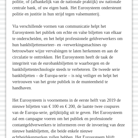
politie, of (afhankelijk van de nationale praktijk) uw nationale
centrale bank, of uw eigen bank. Het Eurosysteem ondersteunt
politie en justitie in hun strijd tegen valsemunterij.
Via verschillende vormen van communicatie helpt het
Eurosysteem het publiek om echte en valse biljetten van elkaar
te onderscheiden, en het helpt professionele geldverwerkers om
hun bankbiljettensorteer- en -verwerkingsmachines op
betrouwbare wijze vervalsingen te laten herkennen en aan de
circulatie te onttrekken. Het Eurosysteem heeft de taak de
integriteit van de eurobankbiljetten te waarborgen en de
bankbiljettentechnologie steeds te verbeteren. De tweede serie
bankbiljetten – de Europa-serie – is nóg veiliger en helpt het
vertrouwen van het grote publiek in de munteenheid te
handhaven.
Het Eurosysteem is voornemens in de eerste helft van 2019 de
nieuwe biljetten van € 100 en € 200, de laatste twee coupures
van de Europa-serie, gelijktijdig uit te geven. Het Eurosysteem
zal een campagne voeren om het publiek en professionele
contantgeldverwerkers te informeren over de invoering van deze
nieuwe bankbiljetten, die beide enkele nieuwe
echtheidskenmerken zullen hebben. Het Eurosysteem blijft