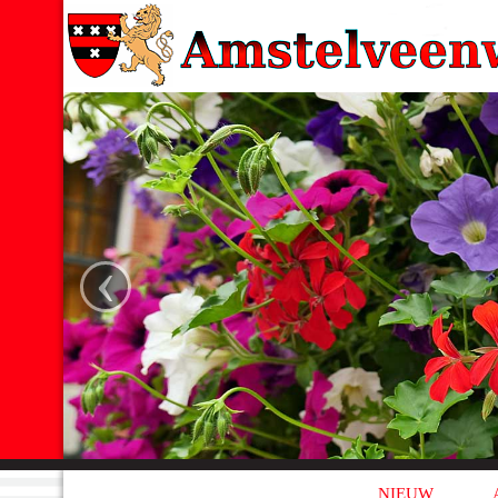
‹
NIEUW