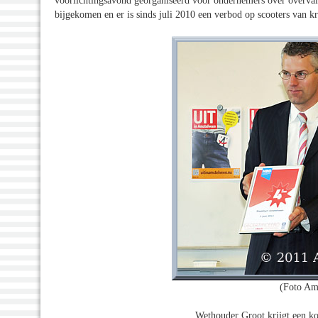
voorlichtingsavond georganiseerd voor ondernemers over overval- 
bijgekomen en er is sinds juli 2010 een verbod op scooters van k
(Foto Am
Wethouder Groot krijgt een k