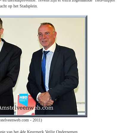
en diefstalpreventie. Tevens zijn er extra zogenaamde ‘fiets-tulpjes’
racht op het Stadsplein.
stelveenweb.com - 2011)
opie van het 4de Keurmerk Veilig Ondernemen