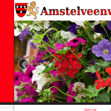
‹
NIEUW