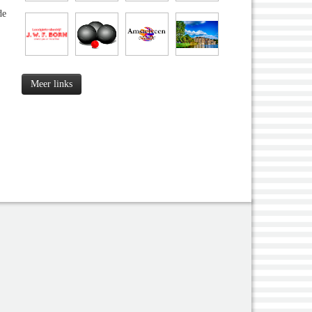
de
Meer links