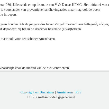
ra, P60, Uilenstede en op de route van V & D naar KPMG. Het initiatief van 
 Zij is voorstander van preventieve handhavingacties maar mag ook de boete
ie inroepen.
aan houden. Als de jongere dus liever z'n geld besteedt aan beltegoed, cd-tjes,
 of deponeert hij het in de daarvoor bestemde (afval)bakken.
e maar ook voor een schoner Amstelveen.
oordelijk voor de inhoud van de nieuwsberichten.
Copyright en Disclaimer
|
Amstelveen
|
RSS
In 12,2 milliseconden gegenereerd