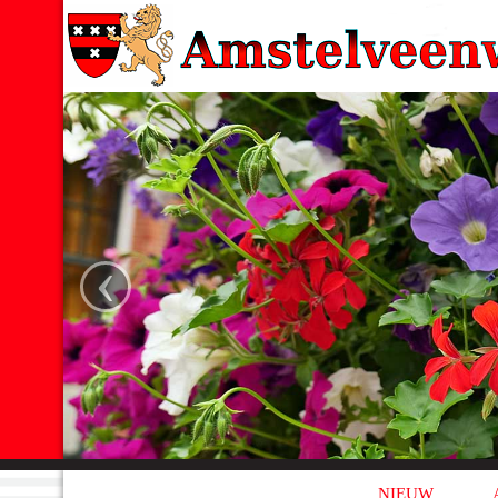
‹
NIEUW