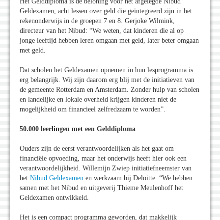
Het Gelddiploma is de beloning voor het afgelegde Nibud
Geldexamen, acht lessen over geld die geïntegreerd zijn in het
rekenonderwijs in de groepen 7 en 8. Gerjoke Wilmink,
directeur van het Nibud: “We weten, dat kinderen die al op
jonge leeftijd hebben leren omgaan met geld, later beter omgaan
met geld.
Dat scholen het Geldexamen opnemen in hun lesprogramma is
erg belangrijk. Wij zijn daarom erg blij met de initiatieven van
de gemeente Rotterdam en Amsterdam. Zonder hulp van scholen
en landelijke en lokale overheid krijgen kinderen niet de
mogelijkheid om financieel zelfredzaam te worden”.
50.000 leerlingen met een Gelddiploma
Ouders zijn de eerst verantwoordelijken als het gaat om
financiële opvoeding, maar het onderwijs heeft hier ook een
verantwoordelijkheid. Willemijn Zwiep initiatiefneemster van
het
Nibud Geldexamen
en werkzaam bij Deloitte: “We hebben
samen met het Nibud en uitgeverij Thieme Meulenhoff het
Geldexamen ontwikkeld.
Het is een compact programma geworden, dat makkelijk