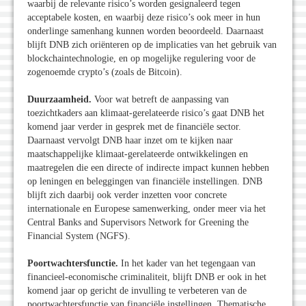
waarbij de relevante risico’s worden gesignaleerd tegen
acceptabele kosten, en waarbij deze risico’s ook meer in hun
onderlinge samenhang kunnen worden beoordeeld. Daarnaast
blijft DNB zich oriënteren op de implicaties van het gebruik van
blockchaintechnologie, en op mogelijke regulering voor de
zogenoemde crypto’s (zoals de Bitcoin).
Duurzaamheid.
Voor wat betreft de aanpassing van
toezichtkaders aan klimaat-gerelateerde risico’s gaat DNB het
komend jaar verder in gesprek met de financiële sector.
Daarnaast vervolgt DNB haar inzet om te kijken naar
maatschappelijke klimaat-gerelateerde ontwikkelingen en
maatregelen die een directe of indirecte impact kunnen hebben
op leningen en beleggingen van financiële instellingen. DNB
blijft zich daarbij ook verder inzetten voor concrete
internationale en Europese samenwerking, onder meer via het
Central Banks and Supervisors Network for Greening the
Financial System (NGFS).
Poortwachtersfunctie.
In het kader van het tegengaan van
financieel-economische criminaliteit, blijft DNB er ook in het
komend jaar op gericht de invulling te verbeteren van de
poortwachtersfunctie van financiële instellingen. Thematische