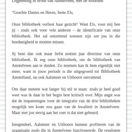
Legpenning in brons van Amstelveen, met de woorden:
“Geachte Dames en Heren, beste Els,
Onze bibliotheek verliest haar gezicht! Want Els, voor mij ben
jij - zoals ook voor vele anderen – de identificatie van onze
bibliotheek. Het zal ontzettend wennen zijn om jou in die
hoedanigheid te moeten missen.
Jij bent dan ook maar liefst zestien jaar directeur van onze
bibliotheek. Ik zeg onze bibliotheek, om de bibliotheek van
Amstelveen aan te duiden. Zo noemen kan ik hem eigenlijk niet
meer, want in jouw periode is die uitgegroeid tot Bibliotheek
Amstelland, nu ook Aalsmeer en Uithoorn omvattend.
Om daar meteen wat langer bij stil te staan: zoals je heel goed
weet was ik daar in het begin best kritisch over. Mijn angst was
dat de inspanningen voor de integratie van de drie bibliotheken
mogelijk ten koste zou gaan van de kwaliteit in Amstelveen.
Maar met jou stevig aan het roer is dat niet gebeurd.
Integendeel, Aalsmeer en Uithoorn kunnen profiteren van de
organisatie zoals die in Amstelveen functioneerde. De resultaten