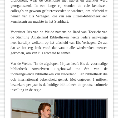
bibliotheek, waar de ceremonie met hapjes en drankjes werd
georganiseerd. In een lange rij stonden de vele kennissen,
collega’s en gewoon geïnteresseerden te wachten, om afscheid te
nemen van Els Verhagen, die van een uitleen-bibliotheek een
kenniscentrum maakte in het Stadshart.
Voorzitter Iris van de Weide namens de Raad van Toezicht van
de Stichting Amstelland Bibliotheken heette iedere aanwezige
heel hartelijk welkom op het afscheid van Els Verhagen. Ze zei
dat ze het erg leuk vond dat vanuit alle windstreken mensen
gekomen, om van Els afscheid te nemen.
Van de Weide: “In de afgelopen 16 jaar heeft Els de voormalige
bibliotheek Amstelveen uitgebouwd tot één van de
toonaangevende bibliotheken van Nederland. Een bibliotheek die
ook internationaal bekendheid geniet. Met ongeveer 1 miljoen
bezoekers per jaar is de huidige bibliotheek de grootse culturele
instelling in de regio.