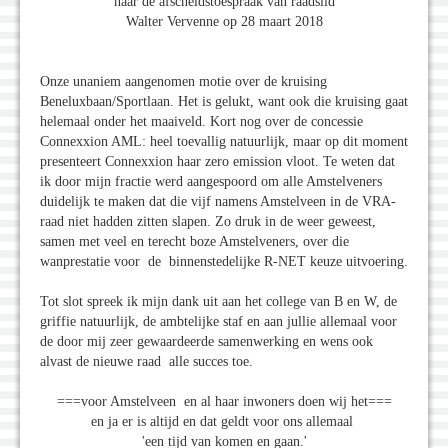
naar de afscheidstoespraak van raadslid
Walter Vervenne op 28 maart 2018
Onze unaniem aangenomen motie over de kruising
Beneluxbaan/Sportlaan. Het is gelukt, want ook die kruising gaat
helemaal onder het maaiveld. Kort nog over de concessie
Connexxion AML: heel toevallig natuurlijk, maar op dit moment
presenteert Connexxion haar zero emission vloot. Te weten dat
ik door mijn fractie werd aangespoord om alle Amstelveners
duidelijk te maken dat die vijf namens Amstelveen in de VRA-
raad niet hadden zitten slapen. Zo druk in de weer geweest,
samen met veel en terecht boze Amstelveners, over die
wanprestatie voor de binnenstedelijke R-NET keuze uitvoering.
Tot slot spreek ik mijn dank uit aan het college van B en W, de
griffie natuurlijk, de ambtelijke staf en aan jullie allemaal voor
de door mij zeer gewaardeerde samenwerking en wens ook
alvast de nieuwe raad alle succes toe.
===voor Amstelveen en al haar inwoners doen wij het===
en ja er is altijd en dat geldt voor ons allemaal
'een tijd van komen en gaan.'