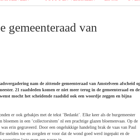
de gemeenteraad van
aadsvergadering nam de zittende gemeenteraad van Amstelveen afscheid o
ester. 21 raadsleden komen er niet meer terug in de gemeenteraad en de
ewenst mocht het scheidende raadslid ook een woordje zeggen en bijna
tonden er ook gebakjes met de tekst ‘Bedankt’. Elke keer als de burgemeester
en bloemen in een ‘collectorsitem’ nl een prachtige glazen bloemenvaas. Op de
en was erin gegraveerd. Door een ongelukkige handeling brak de vaas van Paul
ffie snelden toe en zorgden er voor dat de wond goed werd ingepakt en de
 voorzitter laste even een pauze in.