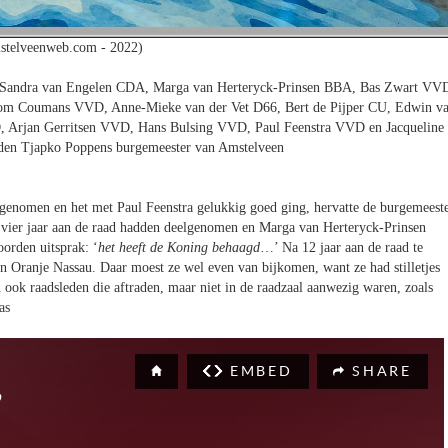
stelveenweb.com - 2022)
D, Sandra van Engelen CDA, Marga van Herteryck-Prinsen BBA, Bas Zwart VV
Tom Coumans VVD, Anne-Mieke van der Vet D66, Bert de Pijper CU, Edwin v
Arjan Gerritsen VVD, Hans Bulsing VVD, Paul Feenstra VVD en Jacqueline
dden Tjapko Poppens burgemeester van Amstelveen
ngenomen en het met Paul Feenstra gelukkig goed ging, hervatte de burgemeest
an vier jaar aan de raad hadden deelgenomen en Marga van Herteryck-Prinsen
orden uitsprak: ‘
het heeft de Koning behaagd
…’ Na 12 jaar aan de raad te
n Oranje Nassau. Daar moest ze wel even van bijkomen, want ze had stilletjes
 ook raadsleden die aftraden, maar niet in de raadzaal aanwezig waren, zoals
as