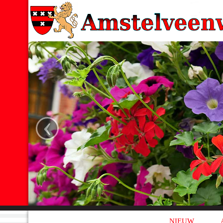
‹
NIEUW