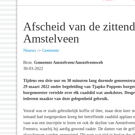
Afscheid van de zitten
Amstelveen
Nieuws
->
Gemeente
Bron:
Gemeente Amstelveen/Amstelveenweb
30-03-2022
Tijdens een drie uur en 30 minuten lang durende gemeenter
29 maart 2022 onder begeleiding van Tjapko Poppens burgeme
burgemeester vertelde over elk raadslid wat anekdotes. Desg
iedereen maakte van deze gelegenheid gebruik.
Vooraf was er zoals gebruikelijk koffie of thee, maar deze keer s
iemand had toegesproken kreeg het betreffende raadslid applaus 
vaas was een inscriptie te lezen en ook de skyline van Amstelve
Feenstra, waarbij hij aardig gewond raakte. De dames van de gri
glasscherven werden opgeruimd. Dit nam wat tijd in beslag dus de