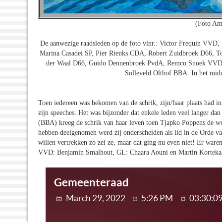
(Foto Am
De aanwezige raadsleden op de foto vlnr.: Victor Frequin VV
Marina Casadei SP, Pier Rienks CDA, Robert Zuidbroek D66, 
der Waal D66, Guido Dennenbroek PvdA, Remco Snoek VVD, 
Solleveld Olthof BBA. In het mi
Toen iedereen was bekomen van de schrik, zijn/haar plaats had i
zijn speeches. Het was bijzonder dat enkele leden veel langer d
(BBA) kreeg de schrik van haar leven toen Tjapko Poppens de wo
hebben deelgenomen werd zij onderscheiden als lid in de Orde va
willen vertrekken zo zei ze, maar dat ging nu even niet! Er waren
VVD: Benjamin Smalhout, GL: Chaara Aouni en Martin Korteka