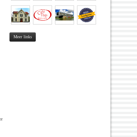
Meer links
er