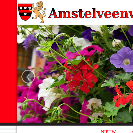
‹
NIEUW