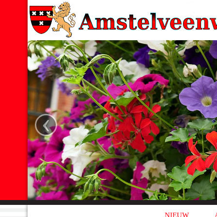
‹
NIEUW