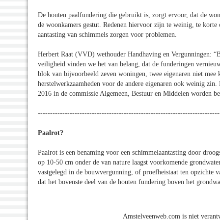
De houten paalfundering die gebruikt is, zorgt ervoor, dat de wo
de woonkamers gestut. Redenen hiervoor zijn te weinig, te korte
aantasting van schimmels zorgen voor problemen.
Herbert Raat (VVD) wethouder Handhaving en Vergunningen: “Bij 
veiligheid vinden we het van belang, dat de funderingen vernieu
blok van bijvoorbeeld zeven woningen, twee eigenaren niet mee
herstelwerkzaamheden voor de andere eigenaren ook weinig zin. 
2016 in de commissie Algemeen, Bestuur en Middelen worden beh
--------------------------------------------------------------------------
Paalrot?
Paalrot is een benaming voor een schimmelaantasting door droog
op 10-50 cm onder de van nature laagst voorkomende grondwater
vastgelegd in de bouwvergunning, of proefheistaat ten opzichte v
dat het bovenste deel van de houten fundering boven het grondwat
Amstelveenweb.com is niet verantw