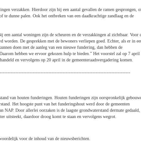
ningen verzakken. Hierdoor zijn bij een aantal gevallen de ramen gesprongen, o
 of te dunne palen. Ook het ontbreken van een daadkrachtige zandlaag en de
een aantal woningen zijn de scheuren en de verzakkingen al zichtbaar. Voor 
wd worden. De gesprekken met de bewoners verliepen goed. Echter, als er in ee
 kunnen doen met de aanleg van een nieuwe fundering, dan hebben de
Daarom hebben we ervoor gekozen hulp te bieden.” Het voorstel zal op 7 april
andeld en vervolgens op 20 april in de gemeenteraadsvergadering komen.
-----------------------------------------------------------------------------------
stand van houten funderingen. Houten funderingen zijn oorspronkelijk gebouw
stand. Het hoogste punt van het funderingshout werd door de gemeenten
an NAP. Door allerlei oorzaken is de laagste grondwaterstand dermate gedaald,
er uitsteekt, daardoor droog komt te staan en vervolgens wegrot.
oordelijk voor de inhoud van de nieuwsberichten.