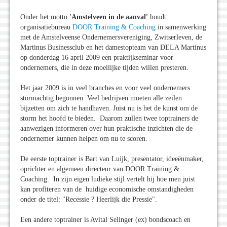
Onder het motto
'Amstelveen in de aanval'
houdt
organisatiebureau
DOOR Training & Coaching
in samenwerking
met de Amstelveense Ondernemersvereniging, Zwitserleven, de
Martinus Businessclub en het damestopteam van DELA Martinus
op donderdag 16 april 2009 een praktijkseminar voor
ondernemers, die in deze moeilijke tijden willen presteren.
Het jaar 2009 is in veel branches en voor veel ondernemers
stormachtig begonnen. Veel bedrijven moeten alle zeilen
bijzetten om zich te handhaven. Juist nu is het de kunst om de
storm het hoofd te bieden. Daarom zullen twee toptrainers de
aanwezigen informeren over hun praktische inzichten die de
ondernemer kunnen helpen om nu te scoren.
De eerste toptrainer is Bart van Luijk, presentator, ideeënmaker,
oprichter en algemeen directeur van DOOR Training &
Coaching. In zijn eigen ludieke stijl vertelt hij hoe men juist
kan profiteren van de huidige economische omstandigheden
onder de titel: "Recessie ? Heerlijk die Pressie".
Een andere toptrainer is Avital Selinger (ex) bondscoach en