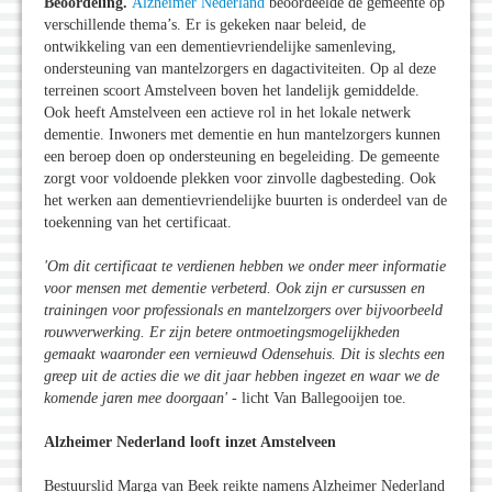
Beoordeling.
Alzheimer Nederland
beoordeelde de gemeente op
verschillende thema’s. Er is gekeken naar beleid, de
ontwikkeling van een dementievriendelijke samenleving,
ondersteuning van mantelzorgers en dagactiviteiten. Op al deze
terreinen scoort Amstelveen boven het landelijk gemiddelde.
Ook heeft Amstelveen een actieve rol in het lokale netwerk
dementie. Inwoners met dementie en hun mantelzorgers kunnen
een beroep doen op ondersteuning en begeleiding. De gemeente
zorgt voor voldoende plekken voor zinvolle dagbesteding. Ook
het werken aan dementievriendelijke buurten is onderdeel van de
toekenning van het certificaat.
'Om dit certificaat te verdienen hebben we onder meer informatie
voor mensen met dementie verbeterd. Ook zijn er cursussen en
trainingen voor professionals en mantelzorgers over bijvoorbeeld
rouwverwerking. Er zijn betere ontmoetingsmogelijkheden
gemaakt waaronder een vernieuwd Odensehuis. Dit is slechts een
greep uit de acties die we dit jaar hebben ingezet en waar we de
komende jaren mee doorgaan'
- licht Van Ballegooijen toe.
Alzheimer Nederland looft inzet Amstelveen
Bestuurslid Marga van Beek reikte namens Alzheimer Nederland