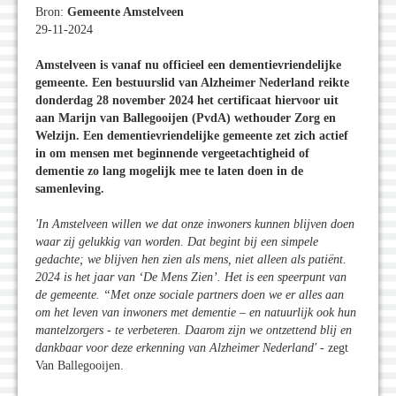
Bron:
Gemeente Amstelveen
29-11-2024
Amstelveen is vanaf nu officieel een dementievriendelijke
gemeente. Een bestuurslid van Alzheimer Nederland reikte
donderdag 28 november 2024 het certificaat hiervoor uit
aan Marijn van Ballegooijen (PvdA) wethouder Zorg en
Welzijn. Een dementievriendelijke gemeente zet zich actief
in om mensen met beginnende vergeetachtigheid of
dementie zo lang mogelijk mee te laten doen in de
samenleving.
'In Amstelveen willen we dat onze inwoners kunnen blijven doen
waar zij gelukkig van worden. Dat begint bij een simpele
gedachte; we blijven hen zien als mens, niet alleen als patiënt.
2024 is het jaar van ‘De Mens Zien’. Het is een speerpunt van
de gemeente. “Met onze sociale partners doen we er alles aan
om het leven van inwoners met dementie – en natuurlijk ook hun
mantelzorgers - te verbeteren. Daarom zijn we ontzettend blij en
dankbaar voor deze erkenning van Alzheimer Nederland'
- zegt
Van Ballegooijen.