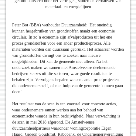
geminimaliseerd door het vertragen, sluiten en vernauwen van
materiaal- en energielijnen
Peter Bot (BBA) wethouder Duurzaamheid: 'Het oneindig
kunnen hergebruiken van grondstoffen maakt een economie
circulair. In zo’n economie zijn afvalproducten uit het ene
proces grondstoffen voor een ander productieproces. Alle
materialen worden dan duurzaam gebruikt. Het schaarser worden
van grondstoffen dwingt ons te zoeken naar nieuwe
mogelijkheden. Dit kan de gemeente niet alleen. Na het
onderzoek maken we samen met Amstelveense deelnemende
bedrijven keuzes uit díe sectoren, waar goede resultaten te
behalen zijn. Vervolgens bepalen we een aantal proefprojecten
die ondernemers zelf, of met hulp van de gemeente kunnen gaan
doen.'
Het resultaat van de scan is een voorstel voor concrete acties,
waar ondernemers samen werken aan het behoud van
economische waarde in hun bedrijvigheid. Naar verwachting is
de scan in mei 2018 afgerond. De Amstelveense
duurzaamheidpartners waaronder woningcorporatie Eigen
Haard, Gideon Goudsmit, Rabobank, de Ondernemersvereniging