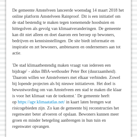
De gemeente Amstelveen lanceerde woensdag 14 maart 2018 het
online platform Amstelveen Rainproof. Dit is een initiatief om
de stad bestendig te maken tegen toenemende hoosbuien en
hittegolven als gevolg van klimaatveranderingen. De gemeente
kan dit niet alleen en doet daarom een beroep op bewoners,
bedrijven en kennisinstellingen. De site biedt informatie en
inspiratie en zet bewoners, ambtenaren en ondernemers aan tot
actie.
'De stad klimaatbestendig maken vraagt van iedereen een
bijdrage' - aldus BBA-wethouder Peter Bot (duurzaamheid).
'Daarom willen we Amstelveners met elkaar verbinden. Zowel
bij lopende projecten als bij nieuwe initiatieven. Het doel is
bewustwording om van Amstelveen een stad te maken die klaar
is voor het klimaat van de toekomst.' De gemeente heeft
op
https://agv.klimaatatlas.net/
in kaart laten brengen wat
risicogebieden zijn. Zo kan de gemeente bij reconstructies het
regenwater beter afvoeren of opslaan. Bewoners kunnen meer
groen en minder betegeling aanbrengen in hun tuin en
regenwater opvangen.